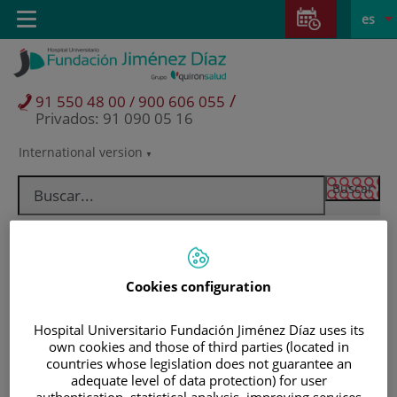
Saltar al contenido
Saltar
E
Idiom
Toggle
es
al
navigation
activo
contenido
/
91 550 48 00 / 900 606 055
Privados: 91 090 05 16
International version
Selector
de
idioma
Cookies configuration
Hospital Universitario Fundación Jiménez Díaz uses its
own cookies and those of third parties (located in
countries whose legislation does not guarantee an
Pacientes y visitantes
adequate level of data protection) for user
authentication, statistical analysis, improving services