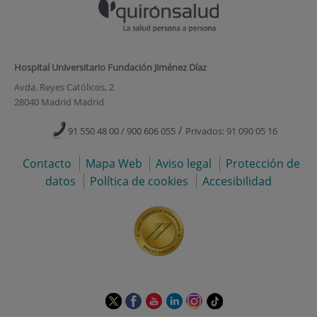
Hospital Universitario Fundación Jiménez Díaz
Avda. Reyes Católicos, 2
28040 Madrid Madrid
/
91 550 48 00 / 900 606 055
Privados: 91 090 05 16
Contacto
Mapa Web
Aviso legal
Protección de
datos
Política de cookies
Accesibilidad
Este
Este
Este
Este
Este
Enlace
enlace
enlace
enlace
enlace
enlace
a