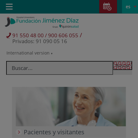
Saltar al contenido
Saltar
E
Idiom
Toggle
es
al
navigation
activo
contenido
/
91 550 48 00 / 900 606 055
Privados: 91 090 05 16
International version
Selector
de
idioma
Pacientes y visitantes