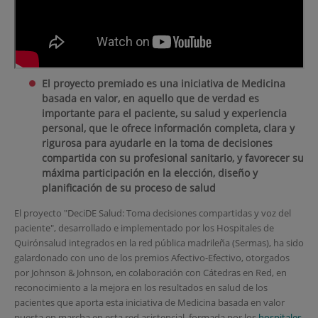
El
proyecto premiado es una iniciativa de Medicina
basada en valor, en aquello que de verdad es
importante para el paciente, su salud y experiencia
personal, que le ofrece información completa, clara y
rigurosa para ayudarle en la toma de decisiones
compartida con su profesional sanitario, y favorecer su
máxima participación en la elección, diseño y
planificación de su proceso de salud
El proyecto "DeciDE Salud: Toma decisiones compartidas y voz del
paciente", desarrollado e implementado por los Hospitales de
Quirónsalud integrados en la red pública madrileña (Sermas), ha sido
galardonado con uno de los premios Afectivo-Efectivo, otorgados
por Johnson & Johnson, en colaboración con Cátedras en Red, en
reconocimiento a la mejora en los resultados en salud de los
pacientes que aporta esta iniciativa de Medicina basada en valor
puesta en marcha en esta red asistencial, formada por los
hospitales