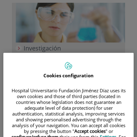
Investigación
Cookies configuration
Hospital Universitario Fundación Jiménez Díaz uses its
own cookies and those of third parties (located in
Docencia
countries whose legislation does not guarantee an
adequate level of data protection) for user
authentication, statistical analysis, improving services
and showing personalised advertising through the
analysis of your navigation. You can accept all cookies
by pressing the button "
Accept cookies
" or
Teléfono de atención al usuario
configure/refuse them
their use from this
Settings
. For