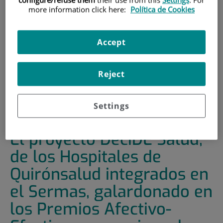
900 301 013
more information click here:
Política de Cookies
Accept
INICIO
|
SALA DE PRENSA
|
ACTUALIDAD
|
EL PROYECTO DECIDE SALUD, DE LOS HOSPITALES DE
Reject
QUIRÓNSALUD INTEGRADOS EN EL SERMAS,
GALARDONADO EN LOS PREMIOS AFECTIVO-EFECTIVOS
POR MEJORAR LOS RESULTADOS EN SALUD DE LOS
Settings
PACIENTES
El proyecto DeciDE Salud,
de los Hospitales de
Quirónsalud integrados en
el Sermas, galardonado en
los Premios Afectivo-