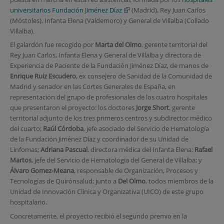
universitarios Fundación Jiménez Díaz
(Madrid), Rey Juan Carlos
(Móstoles), Infanta Elena (Valdemoro) y General de Villalba (Collado
Villalba).
El galardón fue recogido por
Marta del Olmo
, gerente territorial del
Rey Juan Carlos, Infanta Elena y General de Villalba y directora de
Experiencia de Paciente de la Fundación Jiménez Díaz, de manos de
Enrique Ruiz Escudero
, ex consejero de Sanidad de la Comunidad de
Madrid y senador en las Cortes Generales de España, en
representación del grupo de profesionales de los cuatro hospitales
que presentaron el proyecto: los doctores
Jorge Short
, gerente
territorial adjunto de los tres primeros centros y subdirector médico
del cuarto;
Raúl Córdoba
, jefe asociado del Servicio de Hematología
de la Fundación Jiménez Díaz y coordinador de su Unidad de
Linfomas;
Adriana Pascual
, directora médica del Infanta Elena;
Rafael
Martos
, jefe del Servicio de Hematología del General de Villalba; y
Álvaro Gomez-Meana
, responsable de Organización, Procesos y
Tecnologías de Quirónsalud; junto a
Del Olmo
, todos miembros de la
Unidad de Innovación Clínica y Organizativa (UICO) de este grupo
hospitalario.
Concretamente, el proyecto recibió el segundo premio en la