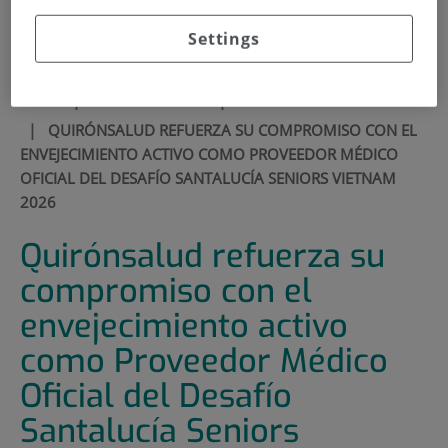
900 301 013
Settings
INICIO
|
SALA DE PRENSA
|
ACTUALIDAD
|
QUIRÓNSALUD REFUERZA SU COMPROMISO CON EL
ENVEJECIMIENTO ACTIVO COMO PROVEEDOR MÉDICO
OFICIAL DEL DESAFÍO SANTALUCÍA SENIORS VIETNAM
2026
Quirónsalud refuerza su
compromiso con el
envejecimiento activo
como Proveedor Médico
Oficial del Desafío
Santalucía Seniors