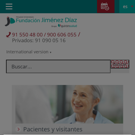
Saltar al contenido
Saltar
E
Idiom
Toggle
es
al
navigation
activo
contenido
/
91 550 48 00 / 900 606 055
Privados: 91 090 05 16
International version
Selector
de
idioma
Pacientes y visitantes