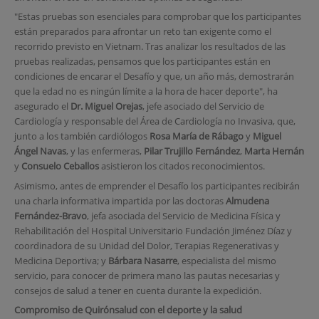
"Estas pruebas son esenciales para comprobar que los participantes
están preparados para afrontar un reto tan exigente como el
recorrido previsto en Vietnam. Tras analizar los resultados de las
pruebas realizadas, pensamos que los participantes están en
condiciones de encarar el Desafío y que, un año más, demostrarán
que la edad no es ningún límite a la hora de hacer deporte", ha
asegurado el
Dr. Miguel Orejas
, jefe asociado del Servicio de
Cardiología y responsable del Área de Cardiología no Invasiva, que,
junto a los también cardiólogos
Rosa María de Rábago
y
Miguel
Ángel Navas
, y las enfermeras,
Pilar Trujillo Fernández
,
Marta Hernán
y
Consuelo Ceballos
asistieron los citados reconocimientos.
Asimismo, antes de emprender el Desafío los participantes recibirán
una charla informativa impartida por las doctoras
Almudena
Fernández-Bravo
, jefa asociada del Servicio de Medicina Física y
Rehabilitación del Hospital Universitario Fundación Jiménez Díaz y
coordinadora de su Unidad del Dolor, Terapias Regenerativas y
Medicina Deportiva; y
Bárbara Nasarre
, especialista del mismo
servicio, para conocer de primera mano las pautas necesarias y
consejos de salud a tener en cuenta durante la expedición.
Compromiso de Quirónsalud con el deporte y la salud