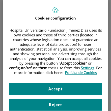
Cookies configuration
Hospital Universitario Fundación Jiménez Díaz uses its
own cookies and those of third parties (located in
Investigación
countries whose legislation does not guarantee an
adequate level of data protection) for user
authentication, statistical analysis, improving services
and showing personalised advertising through the
analysis of your navigation. You can accept all cookies
by pressing the button "
Accept cookies
" or
configure/refuse them
their use from this
Settings
. For
more information click here:
Política de Cookies
Docencia
Accept
Reject
Teléfono de atención al usuario