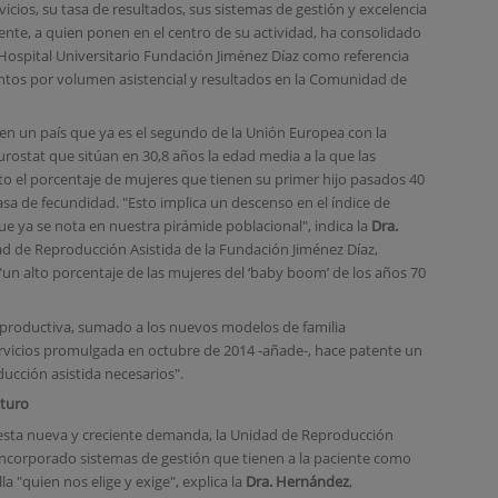
vicios, su tasa de resultados, sus sistemas de gestión y excelencia
ciente, a quien ponen en el centro de su actividad, ha consolidado
 Hospital Universitario Fundación Jiménez Díaz como referencia
ntos por volumen asistencial y resultados en la Comunidad de
en un país que ya es el segundo de la Unión Europea con la
rostat que sitúan en 30,8 años la edad media a la que las
to el porcentaje de mujeres que tienen su primer hijo pasados 40
asa de fecundidad. "Esto implica un descenso en el índice de
que ya se nota en nuestra pirámide poblacional", indica la
Dra.
dad de Reproducción Asistida de la Fundación Jiménez Díaz,
n alto porcentaje de las mujeres del ‘baby boom’ de los años 70
eproductiva, sumado a los nuevos modelos de familia
rvicios promulgada en octubre de 2014 -añade-, hace patente un
ucción asistida necesarios".
uturo
a esta nueva y creciente demanda, la Unidad de Reproducción
 incorporado sistemas de gestión que tienen a la paciente como
a "quien nos elige y exige", explica la
Dra. Hernández
,