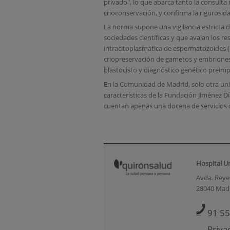
privado", lo que abarca tanto la consulta
crioconservación, y confirma la rigurosi
La norma supone una vigilancia estricta d
sociedades científicas y que avalan los re
intracitoplasmática de espermatozoides (
criopreservación de gametos y embriones 
blastocisto y diagnóstico genético preimp
En la Comunidad de Madrid, solo otra uni
características de la Fundación Jiménez D
cuentan apenas una docena de servicios d
Hospital U
Avda. Reyes
28040 Mad
91 55
Priva