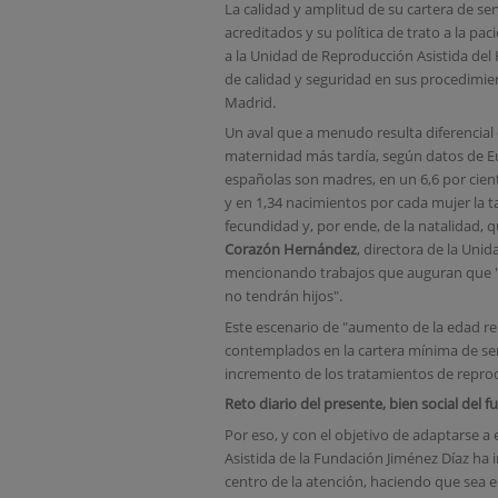
La calidad y amplitud de su cartera de ser
acreditados y su política de trato a la pa
a la Unidad de Reproducción Asistida del
de calidad y seguridad en sus procedimie
Madrid.
Un aval que a menudo resulta diferencial 
maternidad más tardía, según datos de Eu
españolas son madres, en un 6,6 por cien
y en 1,34 nacimientos por cada mujer la t
fecundidad y, por ende, de la natalidad, 
Corazón Hernández
, directora de la Uni
mencionando trabajos que auguran que "u
no tendrán hijos".
Este escenario de "aumento de la edad r
contemplados en la cartera mínima de se
incremento de los tratamientos de reprod
Reto diario del presente, bien social del f
Por eso, y con el objetivo de adaptarse 
Asistida de la Fundación Jiménez Díaz ha
centro de la atención, haciendo que sea ell