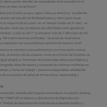
eto diario poder atender las necesidades de la sociedad en el
os un bien social futuro".
blan por sí solos ya que, según indica su directora, "acudiendo
ltados del estudio de fertilidad básico y listos para iniciar
 en la mayoría de los casos, en un tiempo medio de 31 días", se
ada año, tanto por problemas de infertilidad como genéticos
ionaria", y sólo en 2017 "se iniciaron más de 1.500 ciclos de FIV,
 700 inseminaciones artificiales, "alcanzando estándares
 realizados con una asistencia sanitaria de máximo nivel".
tante en servicios y procedimientos e incorporando nuevas
ón, al servicio de las usuarias, como es el Portal de Paciente, se
egral dirigida a "minimizar los potenciales daños psicológicos y
longadas listas de espera y causando las mínimas molestias en
empo y horas de trabajo", asevera la especialista, añadiendo:
es de su proceso de salud de forma activa, responsable y
cia
oducción Asistida del Hospital Universitario Fundación Jiménez
NE 179007:2013 relativa a Laboratorios de Reproducción
de "Unidad de Reproducción Asistida para paciente público y