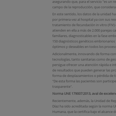
asegurando que, para el servicio "es un r
campo de la reproducción, que consideram
En este sentido, los datos de la unidad ha
por primera vez al hospital ya con sus resu
tratamiento de fecundación in vitro (FIV)
atienden en ella a más de 2.000 parejas c
familiares, diagnosticables en la fase embr
150 diagnósticos genéticos embrionarios y
óptimos y deseables en todos los procesos
Adicionalmente, innovando de forma cons
tecnologías, tanto sanitarias como de gesti
persigue ofrecer una atención rápida e int
de resultados que pueden generar las pro
forma de desplazamientos o pérdida de ti
"De esta forma las pacientes son particip
trasparente".
Norma UNE 179007:2013, aval de excelen
Recientemente, además, la Unidad de Repr
Díaz ha sido acreditada según la norma U
Humana, que la certifica bajo el alcance 