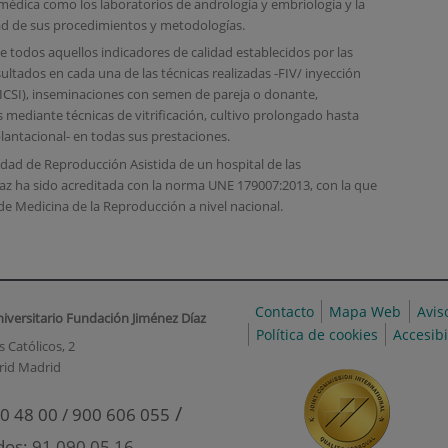
 médica como los laboratorios de andrología y embriología y la
dad de sus procedimientos y metodologías.
e todos aquellos indicadores de calidad establecidos por las
sultados en cada una de las técnicas realizadas -FIV/ inyección
ICSI), inseminaciones con semen de pareja o donante,
mediante técnicas de vitrificación, cultivo prolongado hasta
lantacional- en todas sus prestaciones.
dad de Reproducción Asistida de un hospital de las
íaz ha sido acreditada con la norma UNE 179007:2013, con la que
e Medicina de la Reproducción a nivel nacional.
Contacto
Mapa Web
Avis
niversitario Fundación Jiménez Díaz
Política de cookies
Accesib
 Católicos, 2
rid Madrid
/
0 48 00 / 900 606 055
dos: 91 090 05 16