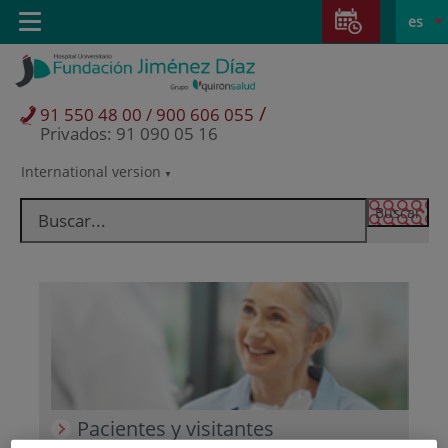
Saltar al contenido
Saltar
E
Idiom
Toggle
es
al
navigation
activo
contenido
/
91 550 48 00 / 900 606 055
Privados: 91 090 05 16
International version
Selector
de
idioma
Pacientes y visitantes