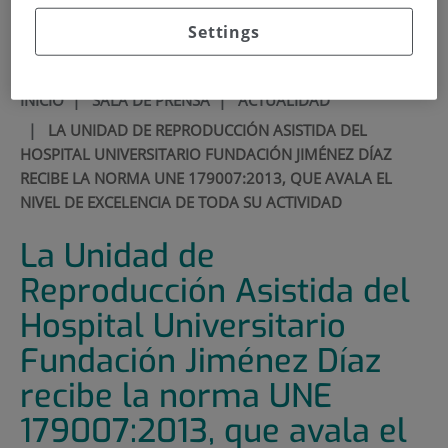
900 301 013
Settings
INICIO
|
SALA DE PRENSA
|
ACTUALIDAD
|
LA UNIDAD DE REPRODUCCIÓN ASISTIDA DEL
HOSPITAL UNIVERSITARIO FUNDACIÓN JIMÉNEZ DÍAZ
RECIBE LA NORMA UNE 179007:2013, QUE AVALA EL
NIVEL DE EXCELENCIA DE TODA SU ACTIVIDAD
La Unidad de
Reproducción Asistida del
Hospital Universitario
Fundación Jiménez Díaz
recibe la norma UNE
179007:2013, que avala el