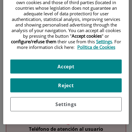
own cookies and those of third parties (located in
countries whose legislation does not guarantee an
adequate level of data protection) for user
authentication, statistical analysis, improving services
and showing personalised advertising through the
analysis of your navigation. You can accept all cookies
by pressing the button "
Accept cookies
" or
configure/refuse them
their use from this
Settings
. For
Investigación
more information click here:
Política de Cookies
Accept
Reject
Docencia
Settings
Teléfono de atención al usuario