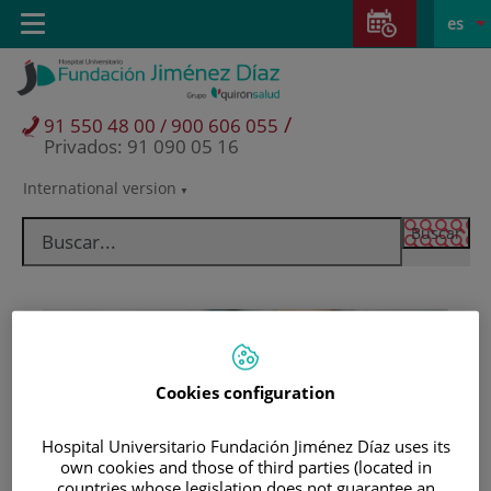
Saltar al contenido
Saltar
E
Idiom
Toggle
es
al
navigation
activo
contenido
/
91 550 48 00 / 900 606 055
Privados: 91 090 05 16
International version
Selector
de
idioma
Cookies configuration
Hospital Universitario Fundación Jiménez Díaz uses its
Pacientes y visitantes
own cookies and those of third parties (located in
countries whose legislation does not guarantee an