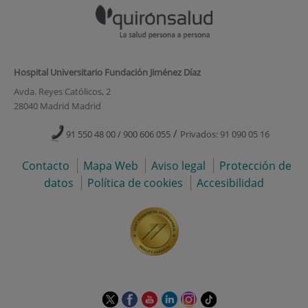
Hospital Universitario Fundación Jiménez Díaz
Avda. Reyes Católicos, 2
28040 Madrid Madrid
/
91 550 48 00 / 900 606 055
Privados: 91 090 05 16
Contacto
Mapa Web
Aviso legal
Protección de
datos
Política de cookies
Accesibilidad
Este
Este
Este
Este
Este
Enlace