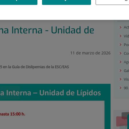
DE EVENTOS
|
WEBINAR: MEDICINA INTERNA - UNIDAD DE
Sal
na Interna - Unidad de
Ac
Ví
Po
11 de marzo de 2026
Co
Ag
25 en la Guía de Dislipemias de la ESC/EAS
Gal
Vis
90 