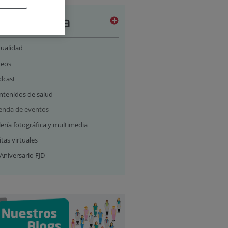
a de prensa
tualidad
deos
dcast
ntenidos de salud
enda de eventos
ería fotográfica y multimedia
itas virtuales
Aniversario FJD