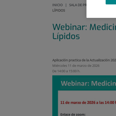
INICIO
|
SALA DE PRENSA
|
AGENDA 
LÍPIDOS
Webinar: Medici
Lípidos
Aplicación practica de la Actualización 20
Miércoles 11 de marzo de 2026
De 14:00 a 15:00 h.