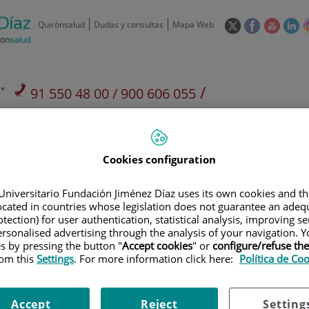
Este
Este
Este
Es
Quirónsalud
Dudas y consultas
Mapa Web
enlace
enlace
enlace
en
se
se
se
se
abrirá
abrirá
abrirá
ab
en
en
en
e
/
91 550 48 00 / 900 606 055
una
una
una
u
ventana
ventana
ventan
ve
Privados: 91 090 05 16
Aseguradoras y
Nuestro
nueva.
nueva.
nueva.
nu
Actividades
mutuas
centro
Cookies configuration
Universitario Fundación Jiménez Díaz uses its own cookies and th
located in countries whose legislation does not guarantee an adequ
tection) for user authentication, statistical analysis, improving s
Investigación
D
rsonalised advertising through the analysis of your navigation. Y
es by pressing the button "
Accept cookies
" or
configure/refuse th
rom this
Settings
. For more information click here:
Política de Co
900 301 013
Teléfono de atención al usuario
Accept
Reject
Setting