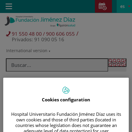
Saltar al contenido
Saltar
E
Idiom
Toggle
es
al
navigation
activo
contenido
/
91 550 48 00 / 900 606 055
Privados: 91 090 05 16
International version
Selector
de
idioma
Cookies configuration
Hospital Universitario Fundación Jiménez Díaz uses its
own cookies and those of third parties (located in
countries whose legislation does not guarantee an
Pacientes y visitantes
adequate level of data protection) for user