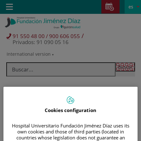
Saltar al contenido
Saltar
E
Idiom
Toggle
es
al
navigation
activo
contenido
/
91 550 48 00 / 900 606 055
Privados: 91 090 05 16
International version
Selector
de
idioma
Cookies configuration
Hospital Universitario Fundación Jiménez Díaz uses its
own cookies and those of third parties (located in
Pacientes y visitantes
countries whose legislation does not guarantee an