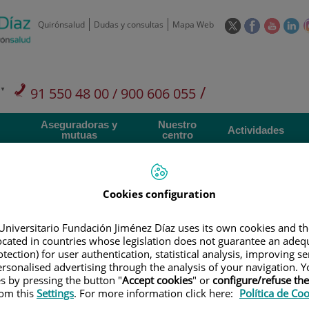
Este
Este
Este
Es
Quirónsalud
Dudas y consultas
Mapa Web
enlace
enlace
enlace
en
se
se
se
se
abrirá
abrirá
abrirá
ab
en
en
en
e
/
91 550 48 00 / 900 606 055
una
una
una
u
ventana
ventana
ventan
ve
Privados: 91 090 05 16
Aseguradoras y
Nuestro
nueva.
nueva.
nueva.
nu
Actividades
mutuas
centro
Cookies configuration
Universitario Fundación Jiménez Díaz uses its own cookies and th
Investigación
D
located in countries whose legislation does not guarantee an adequ
tection) for user authentication, statistical analysis, improving s
rsonalised advertising through the analysis of your navigation. Y
900 301 013
es by pressing the button "
Accept cookies
" or
configure/refuse th
Teléfono de atención al usuario
rom this
Settings
. For more information click here:
Política de Co