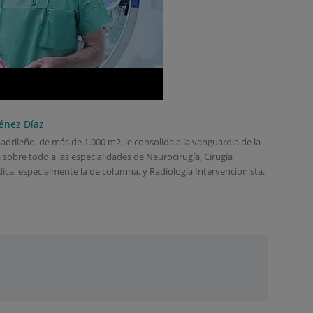
ménez Díaz
adrileño, de más de 1.000 m2, le consolida a la vanguardia de la
rá sobre todo a las especialidades de Neurocirugía, Cirugía
dica, especialmente la de columna, y Radiología Intervencionista.