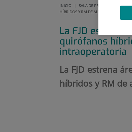
INICIO
|
SALA DE PRENSA
|
VÍDEOS
HÍBRIDOS Y RM DE ALTO CAMPO INTRA
La FJD estrena 
quirófanos híbr
intraoperatoria
La FJD estrena ár
híbridos y RM de 