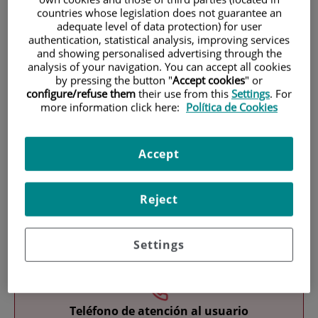
countries whose legislation does not guarantee an
adequate level of data protection) for user
authentication, statistical analysis, improving services
and showing personalised advertising through the
analysis of your navigation. You can accept all cookies
by pressing the button "
Accept cookies
" or
configure/refuse them
their use from this
Settings
. For
more information click here:
Política de Cookies
Investigación
Accept
Reject
Docencia
Settings
Teléfono de atención al usuario