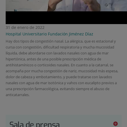
31 de enero de 2022
Hospital Universitario Fundación Jiménez Díaz
Hay dos tipos de congestión nasal. La alérgica, que es estacional y
cursa con congestión, dificultad respiratoria y mucha mucosidad
líquida, debe abordarse con lavados nasales con agua de mar
hipertónica, antes de una posible prescripción médica de
antihistamínicos o corticoides nasales. En cuanto a la catarral, se
acompaña por mucha congestión de nariz, mucosidad más espesa,
dolor de cabeza y embotamiento, y puede tratarse con lavados
nasales con agua de mar isotónica y vahos con eucalipto previos a
una prescripción farmacológica, evitando siempre el abuso de
anticatarrales.
Sala de prensa