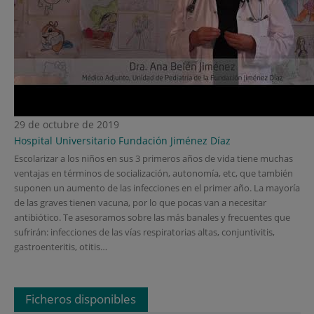
29 de octubre de 2019
Hospital Universitario Fundación Jiménez Díaz
Escolarizar a los niños en sus 3 primeros años de vida tiene muchas
ventajas en términos de socialización, autonomía, etc, que también
suponen un aumento de las infecciones en el primer año. La mayoría
de las graves tienen vacuna, por lo que pocas van a necesitar
antibiótico. Te asesoramos sobre las más banales y frecuentes que
sufrirán: infecciones de las vías respiratorias altas, conjuntivitis,
gastroenteritis, otitis…
Ficheros disponibles