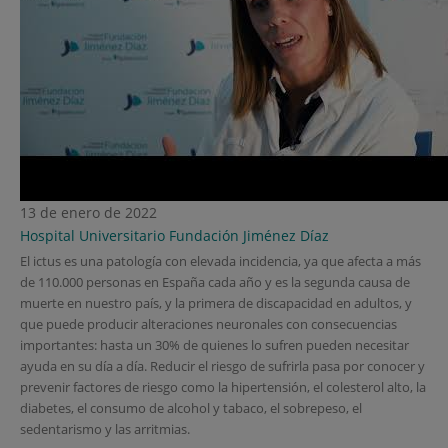
13 de enero de 2022
Hospital Universitario Fundación Jiménez Díaz
El ictus es una patología con elevada incidencia, ya que afecta a más
de 110.000 personas en España cada año y es la segunda causa de
muerte en nuestro país, y la primera de discapacidad en adultos, y
que puede producir alteraciones neuronales con consecuencias
importantes: hasta un 30% de quienes lo sufren pueden necesitar
ayuda en su día a día. Reducir el riesgo de sufrirla pasa por conocer y
prevenir factores de riesgo como la hipertensión, el colesterol alto, la
diabetes, el consumo de alcohol y tabaco, el sobrepeso, el
sedentarismo y las arritmias.