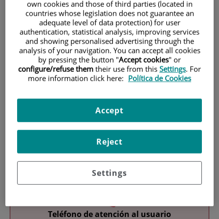
own cookies and those of third parties (located in
countries whose legislation does not guarantee an
adequate level of data protection) for user
authentication, statistical analysis, improving services
and showing personalised advertising through the
analysis of your navigation. You can accept all cookies
by pressing the button "
Accept cookies
" or
configure/refuse them
their use from this
Settings
. For
Investigación
more information click here:
Política de Cookies
Accept
Reject
Docencia
Settings
Teléfono de atención al usuario