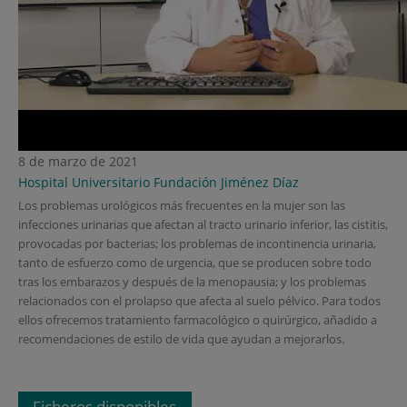
8 de marzo de 2021
Hospital Universitario Fundación Jiménez Díaz
Los problemas urológicos más frecuentes en la mujer son las
infecciones urinarias que afectan al tracto urinario inferior, las cistitis,
provocadas por bacterias; los problemas de incontinencia urinaria,
tanto de esfuerzo como de urgencia, que se producen sobre todo
tras los embarazos y después de la menopausia; y los problemas
relacionados con el prolapso que afecta al suelo pélvico. Para todos
ellos ofrecemos tratamiento farmacológico o quirúrgico, añadido a
recomendaciones de estilo de vida que ayudan a mejorarlos.
Ficheros disponibles