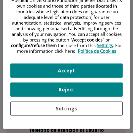
Hospital Universitario Fundación Jiménez Díaz uses its
own cookies and those of third parties (located in
countries whose legislation does not guarantee an
adequate level of data protection) for user
authentication, statistical analysis, improving services
and showing personalised advertising through the
analysis of your navigation. You can accept all cookies
by pressing the button "
Accept cookies
" or
configure/refuse them
their use from this
Settings
. For
Investigación
more information click here:
Política de Cookies
Accept
Reject
Docencia
Settings
Teléfono de atención al usuario