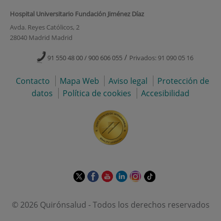
Hospital Universitario Fundación Jiménez Díaz
Avda. Reyes Católicos, 2
28040 Madrid Madrid
/
91 550 48 00 / 900 606 055
Privados: 91 090 05 16
Contacto
Mapa Web
Aviso legal
Protección de
datos
Política de cookies
Accesibilidad
Este
Este
Este
Este
Este
Enlace
enlace
enlace
enlace
enlace
enlace
a
se
se
se
se
se
una
© 2026 Quirónsalud - Todos los derechos reservados
abrirá
abrirá
abrirá
abrirá
abrirá
aplicación
en
en
en
en
en
externa.