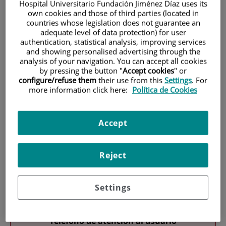
Hospital Universitario Fundación Jiménez Díaz uses its
own cookies and those of third parties (located in
countries whose legislation does not guarantee an
adequate level of data protection) for user
authentication, statistical analysis, improving services
and showing personalised advertising through the
analysis of your navigation. You can accept all cookies
by pressing the button "
Accept cookies
" or
Investigación
configure/refuse them
their use from this
Settings
. For
more information click here:
Política de Cookies
Accept
Reject
Docencia
Settings
Teléfono de atención al usuario