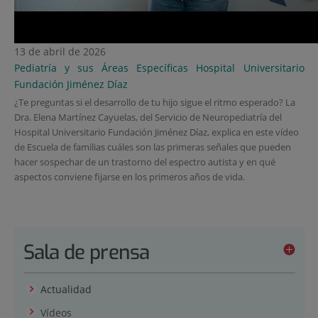
13 de abril de 2026
Pediatría y sus Áreas Específicas
Hospital Universitario
Fundación Jiménez Díaz
¿Te preguntas si el desarrollo de tu hijo sigue el ritmo esperado? La
Dra. Elena Martínez Cayuelas, del Servicio de Neuropediatría del
Hospital Universitario Fundación Jiménez Díaz, explica en este vídeo
de Escuela de familias
cuáles son las primeras señales que pueden
hacer sospechar de un trastorno del espectro autista y en qué
aspectos conviene fijarse en los primeros años de vida.
Sala de prensa
Actualidad
Vídeos