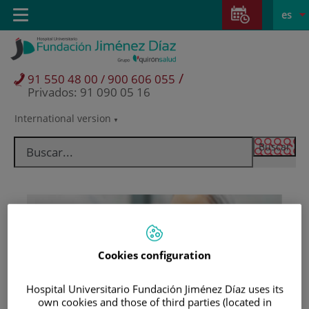
Saltar al contenido
Saltar
E
Idiom
Toggle
es
al
navigation
activo
contenido
/
91 550 48 00 / 900 606 055
Privados: 91 090 05 16
International version
Selector
de
idioma
Cookies configuration
Hospital Universitario Fundación Jiménez Díaz uses its
Pacientes y visitantes
own cookies and those of third parties (located in