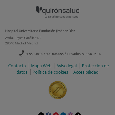
Hospital Universitario Fundación Jiménez Díaz
Avda. Reyes Católicos, 2
28040 Madrid Madrid
/
91 550 48 00 / 900 606 055
Privados: 91 090 05 16
Contacto
Mapa Web
Aviso legal
Protección de
datos
Política de cookies
Accesibilidad
Este
Este
Este
Este
Este
Enlace