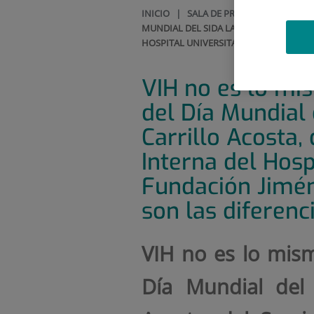
INICIO
|
SALA DE PRENSA
|
VÍDEOS
MUNDIAL DEL SIDA LA DRA. IRENE CARRI
HOSPITAL UNIVERSITARIO FUNDACIÓN JI
VIH no es lo mi
del Día Mundial 
Carrillo Acosta,
Interna del Hosp
Fundación Jimén
son las diferenci
VIH no es lo mis
Día Mundial del 