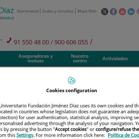
Este
Este
Este
Es
Quirónsalud
Dudas y consultas
Mapa Web
enlace
enlace
enlace
en
se
se
se
se
abrirá
abrirá
abrirá
ab
en
en
en
e
/
91 550 48 00 / 900 606 055
una
una
una
u
ventana
ventana
ventan
ve
Privados: 91 090 05 16
Aseguradoras y
Nuestro
nueva.
nueva.
nueva.
nu
Actividades
mutuas
centro
Cookies configuration
Investigación
D
Universitario Fundación Jiménez Díaz uses its own cookies and th
located in countries whose legislation does not guarantee an adequ
tection) for user authentication, statistical analysis, improving s
rsonalised advertising through the analysis of your navigation. Y
900 301 013
Teléfono de atención al usuario
es by pressing the button "
Accept cookies
" or
configure/refuse th
rom this
Settings
. For more information click here:
Política de Co