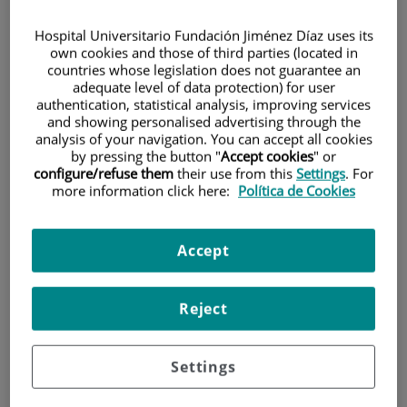
Hospital Universitario Fundación Jiménez Díaz uses its
own cookies and those of third parties (located in
countries whose legislation does not guarantee an
adequate level of data protection) for user
authentication, statistical analysis, improving services
and showing personalised advertising through the
analysis of your navigation. You can accept all cookies
Investigación
by pressing the button "
Accept cookies
" or
configure/refuse them
their use from this
Settings
. For
more information click here:
Política de Cookies
Accept
Docencia
Reject
Settings
Teléfono de atención al usuario