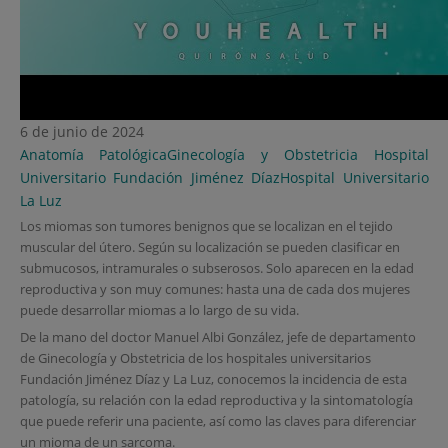
6 de junio de 2024
Anatomía Patológica
Ginecología y Obstetricia
Hospital
Universitario Fundación Jiménez Díaz
Hospital Universitario
La Luz
Los miomas son tumores benignos que se localizan en el tejido
muscular del útero. Según su localización se pueden clasificar en
submucosos, intramurales o subserosos. Solo aparecen en la edad
reproductiva y son muy comunes: hasta una de cada dos mujeres
puede desarrollar miomas a lo largo de su vida.
De la mano del doctor Manuel Albi González, jefe de departamento
de Ginecología y Obstetricia de los hospitales universitarios
Fundación Jiménez Díaz y La Luz, conocemos la incidencia de esta
patología, su relación con la edad reproductiva y la sintomatología
que puede referir una paciente, así como las claves para diferenciar
un mioma de un sarcoma.