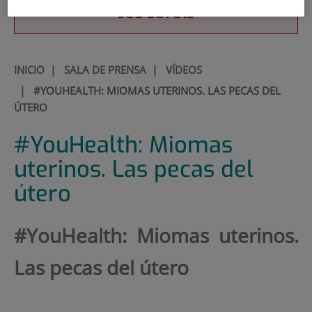
900 301 013
INICIO
|
SALA DE PRENSA
|
VÍDEOS
|
#YOUHEALTH: MIOMAS UTERINOS. LAS PECAS DEL
ÚTERO
#YouHealth: Miomas
uterinos. Las pecas del
útero
#YouHealth: Miomas uterinos.
Las pecas del útero