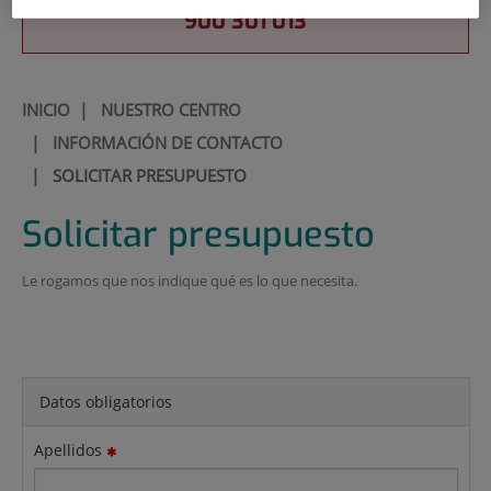
900 301 013
INICIO
|
NUESTRO CENTRO
|
INFORMACIÓN DE CONTACTO
|
SOLICITAR PRESUPUESTO
Solicitar presupuesto
Le rogamos que nos indique qué es lo que necesita.
Datos obligatorios
Apellidos