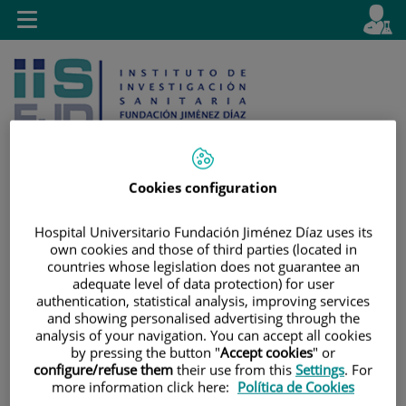
Jump to content
L
Active
Toggle
en
navigation
langu
Cookies configuration
Jump
Language
Search
Hospital Universitario Fundación Jiménez Díaz uses its
to
selector
own cookies and those of third parties (located in
content
countries whose legislation does not guarantee an
adequate level of data protection) for user
authentication, statistical analysis, improving services
and showing personalised advertising through the
analysis of your navigation. You can accept all cookies
by pressing the button "
Accept cookies
" or
configure/refuse them
their use from this
Settings
. For
more information click here:
Política de Cookies