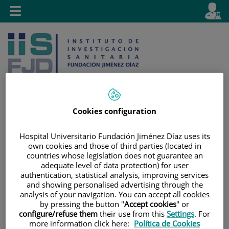
Saltar al contenido
E
Idiom
Toggle
es
navigation
activo
Cookies configuration
Saltar
Selector
Buscar
Hospital Universitario Fundación Jiménez Díaz uses its
al
de
own cookies and those of third parties (located in
contenido
idioma
countries whose legislation does not guarantee an
adequate level of data protection) for user
authentication, statistical analysis, improving services
and showing personalised advertising through the
analysis of your navigation. You can accept all cookies
by pressing the button "
Accept cookies
" or
configure/refuse them
their use from this
Settings
. For
more information click here:
Política de Cookies