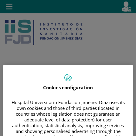
Jump to content
L
Active
Toggle
en
navigation
langu
Jump
Language
Search
to
selector
Cookies configuration
content
Hospital Universitario Fundación Jiménez Díaz uses its
own cookies and those of third parties (located in
countries whose legislation does not guarantee an
adequate level of data protection) for user
authentication, statistical analysis, improving services
and showing personalised advertising through the