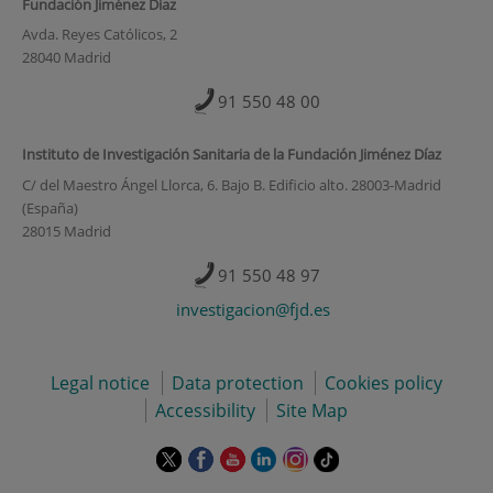
Fundación Jiménez Díaz
Avda. Reyes Católicos, 2
28040 Madrid
91 550 48 00
Instituto de Investigación Sanitaria de la Fundación Jiménez Díaz
C/ del Maestro Ángel Llorca, 6. Bajo B. Edificio alto. 28003-Madrid
(España)
28015 Madrid
91 550 48 97
investigacion@fjd.es
Legal notice
Data protection
Cookies policy
Accessibility
Site Map
This
This
This
This
This
Link
link
link
link
link
link
to