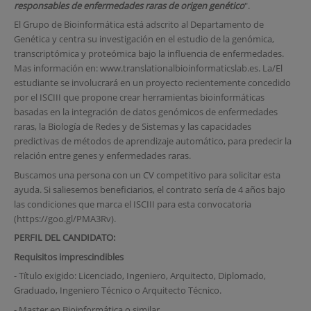
responsables de enfermedades raras de origen genético
".
El Grupo de Bioinformática está adscrito al Departamento de
Genética y centra su investigación en el estudio de la genómica,
transcriptómica y proteómica bajo la influencia de enfermedades.
Mas información en: www.translationalbioinformaticslab.es. La/El
estudiante se involucrará en un proyecto recientemente concedido
por el ISCIII que propone crear herramientas bioinformáticas
basadas en la integración de datos genómicos de enfermedades
raras, la Biología de Redes y de Sistemas y las capacidades
predictivas de métodos de aprendizaje automático, para predecir la
relación entre genes y enfermedades raras.
Buscamos una persona con un CV competitivo para solicitar esta
ayuda. Si saliesemos beneficiarios, el contrato sería de 4 años bajo
las condiciones que marca el ISCIII para esta convocatoria
(https://goo.gl/PMA3Rv).
PERFIL DEL CANDIDATO:
Requisitos imprescindibles
- Título exigido: Licenciado, Ingeniero, Arquitecto, Diplomado,
Graduado, Ingeniero Técnico o Arquitecto Técnico.
- Master en Bioinformática o similar.