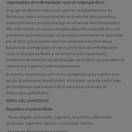
responsables de enfermedades raras de origen genético
".
El Grupo de Bioinformática está adscrito al Departamento de
Genética y centra su investigación en el estudio de la genómica,
transcriptómica y proteómica bajo la influencia de enfermedades.
Mas información en: www.translationalbioinformaticslab.es. La/El
estudiante se involucrará en un proyecto recientemente concedido
por el ISCIII que propone crear herramientas bioinformáticas
basadas en la integración de datos genómicos de enfermedades
raras, la Biología de Redes y de Sistemas y las capacidades
predictivas de métodos de aprendizaje automático, para predecir la
relación entre genes y enfermedades raras.
Buscamos una persona con un CV competitivo para solicitar esta
ayuda. Si saliesemos beneficiarios, el contrato sería de 4 años bajo
las condiciones que marca el ISCIII para esta convocatoria
(https://goo.gl/PMA3Rv).
PERFIL DEL CANDIDATO:
Requisitos imprescindibles
- Título exigido: Licenciado, Ingeniero, Arquitecto, Diplomado,
Graduado, Ingeniero Técnico o Arquitecto Técnico.
- Master en Bioinformática o similar.