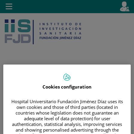
Saltar al contenido
E
Idiom
Toggle
es
navigation
activo
Saltar
Selector
Buscar
al
de
Cookies configuration
contenido
idioma
Hospital Universitario Fundación Jiménez Díaz uses its
own cookies and those of third parties (located in
countries whose legislation does not guarantee an
adequate level of data protection) for user
authentication, statistical analysis, improving services
and showing personalised advertising through the