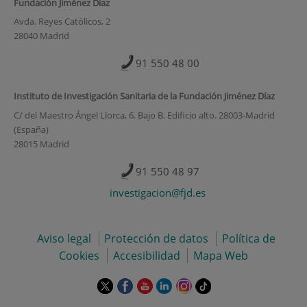
Fundación Jiménez Díaz
Avda. Reyes Católicos, 2
28040 Madrid
91 550 48 00
Instituto de Investigación Sanitaria de la Fundación Jiménez Díaz
C/ del Maestro Ángel Llorca, 6. Bajo B. Edificio alto. 28003-Madrid
(España)
28015 Madrid
91 550 48 97
investigacion@fjd.es
Aviso legal
Protección de datos
Política de
Cookies
Accesibilidad
Mapa Web
Este
Este
Este
Este
Este
Enlace
enlace
enlace
enlace
enlace
enlace
a