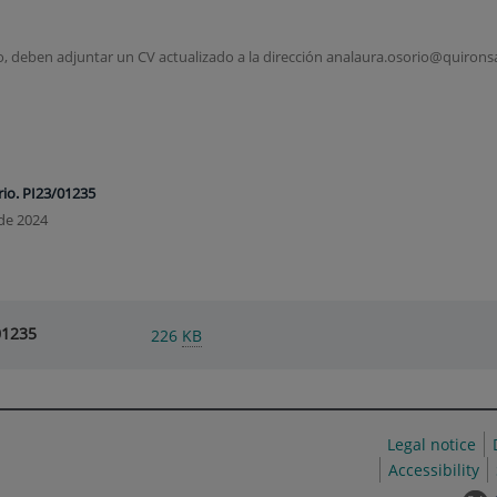
, deben adjuntar un CV actualizado a la dirección analaura.osorio@quironsal
io. PI23/01235
de 2024
01235
226
KB
Legal notice
Accessibility