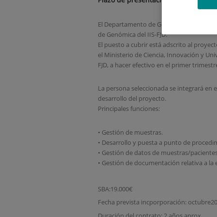
El Departamento de Genética del Institut
de Genómica del IIS-FJD.
El puesto a cubrir está adscrito al p
el Ministerio de Ciencia, Innovación y Un
FJD, a hacer efectivo en el primer trimes
La persona seleccionada se integrará en 
desarrollo del proyecto.
Principales funciones:
• Gestión de muestras.
• Desarrollo y puesta a punto de procedi
• Gestión de datos de muestras/pacientes
• Gestión de documentación relativa a la
SBA:19.000€
Fecha prevista incporporación: octubre2
Duración del contrato: 2 años aprox