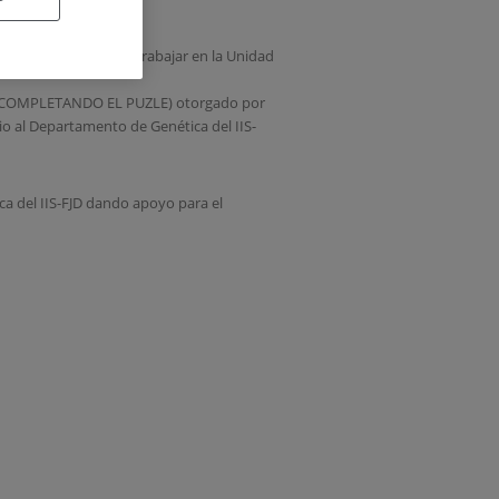
CO LABORATORIO para trabajar en la Unidad
R: COMPLETANDO EL PUZLE) otorgado por
io al Departamento de Genética del IIS-
a del IIS-FJD dando apoyo para el