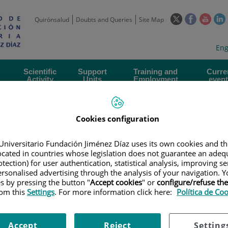
This
This
This
Quirónsalud
Doubts and Queries
Site Map
link
link
link
l
will
will
will
w
Langua
Act
Eng
open
open
open
selecto
lan
in
in
in
i
a
a
a
Scientific
Support
Training and
Curre
Activity
Units
Employment
event
pop-
pop-
pop-
up
up
up
window.
window.
wind
Cookies configuration
Universitario Fundación Jiménez Díaz uses its own cookies and th
located in countries whose legislation does not guarantee an adequ
tection) for user authentication, statistical analysis, improving s
rsonalised advertising through the analysis of your navigation. Y
|
EMPLOYMENT OFFERS
|
CONTRATO. TÉCNICO SUPERIOR DE LABORAT
es by pressing the button "
Accept cookies
" or
configure/refuse th
rom this
Settings
. For more information click here:
Política de Co
co superior de laboratorio. 
Accept
Reject
Setting
o de 2024