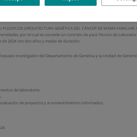
o de Investigación Sanitaria Fundación Jiménez Díaz (IIS-FJD) busca TÉCNI
royecto PI23/01235 (ARQUITECTURA GENÉTICA DEL CÁNCER DE MAMA FAMILIA
iversidades, por el cual se concede un contrato de para Técnico de Laborator
tre de 2024 con dos años y medio de duración.
el equipo investigador del Departamento de Genética y la Unidad de Genómic
mientos de laboratorio.
.
 evaluación de proyectos y a consentimientos informados.
024