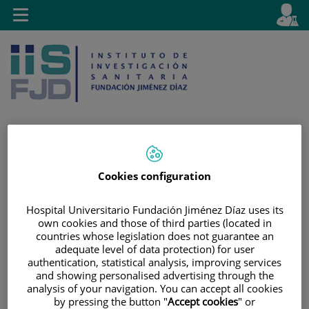
Saltar al contenido
E
Idiom
Toggle
es
navigation
activo
Saltar
Selector
Buscar
Cookies configuration
al
de
contenido
idioma
Hospital Universitario Fundación Jiménez Díaz uses its
own cookies and those of third parties (located in
countries whose legislation does not guarantee an
adequate level of data protection) for user
authentication, statistical analysis, improving services
and showing personalised advertising through the
analysis of your navigation. You can accept all cookies
by pressing the button "
Accept cookies
" or