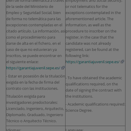
bien de forma telemática a través
Employment and Social Security,
de la sede del Ministerio de
or not telematics for the
Empleo y Seguridad Social, bien
exceptions contemplated in the
de forma no telemática para las
aforementioned article. The
excepciones contempladas en el
information, as well as the
citado artículo. La información, así
procedure to inscriber on the
como el procedimiento para
register, in the case that the
darse de alta en el fichero, en el
candidate was not already
caso de que no estuvieran ya
registered, can be found at the
inscritos, se puede encontrar en
following link:
el siguiente enlace:
https://garantiajuvenil.sepe.es/
https://garantiajuvenil.sepe.es/
- Estar en posesión de la titulación
- To have obtained the academic
exigida en la fecha de firma del
qualifications required, on the
contrato con las instituciones.
date of signing the contract with
the institutions.
Titulación exigida para
investigadores predoctorales:
- Academic qualifications required:
Licenciado, Ingeniero, Arquitecto,
Science Degree.
Diplomado, Graduado, Ingeniero
Técnico o Arquitecto Técnico.
Idiomas:
Language: