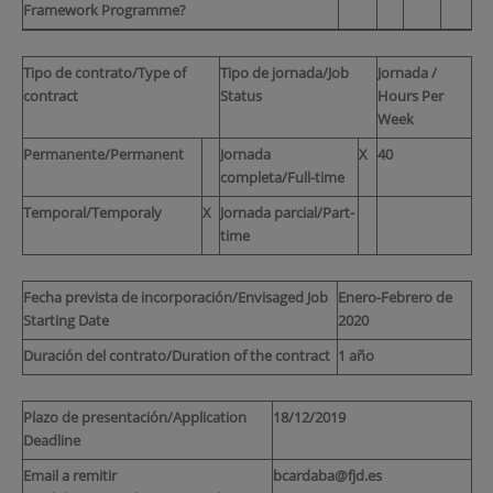
Framework Programme?
Tipo de contrato/Type of
Tipo de jornada/Job
Jornada /
contract
Status
Hours Per
Week
Permanente/Permanent
Jornada
X
40
completa/Full-time
Temporal/Temporaly
X
Jornada parcial/Part-
time
Fecha prevista de incorporación/Envisaged Job
Enero-Febrero de
Starting Date
2020
Duración del contrato/Duration of the contract
1 año
Plazo de presentación/Application
18/12/2019
Deadline
Email a remitir
bcardaba@fjd.es