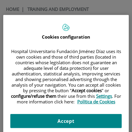
HOME
|
TRAINING AND EMPLOYMENT
|
EMPLOYMENT OFFERS
|
CONVOCATORIA PARA CONTRATO ASOCIADO A
PEJD-2019-PRE/BMD-16537. CONTRATO PREDOCTORAL
Cookies configuration
CONVOCATORIA para
Hospital Universitario Fundación Jiménez Díaz uses its
contrato asociado a PEJD-
own cookies and those of third parties (located in
countries whose legislation does not guarantee an
2019-PRE/BMD-16537.
adequate level of data protection) for user
authentication, statistical analysis, improving services
Contrato predoctoral
and showing personalised advertising through the
analysis of your navigation. You can accept all cookies
by pressing the button "
Accept cookies
" or
Título
Title
configure/refuse them
their use from this
Settings
. For
more information click here:
Política de Cookies
Investigadores predoctorales
Predoctoral Researcher
Descripción de la oferta
Offer description
Accept
El Grupo de Inmunoalergia del
The Immunoallergy Group of
Instituto de Investigación Sanitaria
the Jiménez Díaz Foundation