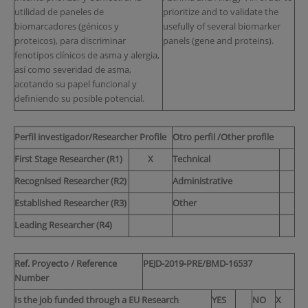
utilidad de paneles de
prioritize and to validate the
biomarcadores (génicos y
usefully of several biomarker
proteicos), para discriminar
panels (gene and proteins).
fenotipos clínicos de asma y alergia,
así como severidad de asma,
acotando su papel funcional y
definiendo su posible potencial.
Perfil investigador/Researcher Profile
Otro perfil /Other profile
First Stage Researcher (R1)
X
Technical
Recognised Researcher (R2)
Administrative
Established Researcher (R3)
Other
Leading Researcher (R4)
Ref. Proyecto / Reference
PEJD-2019-PRE/BMD-16537
Number
Is the job funded through a EU Research
YES
NO
X