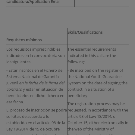
candidatura/Application Email
Skills/Qualifications
Requisitos mínimos
Los requisitos imprescindibles
The essential requirements
indicados en la convocatoria son
indicated in this call are the
los siguientes:
following:
- Estar inscritos en el Fichero del
- Be inscribed on the register of
Sistema Nacional de Garantía
the National Youth Guarantee
Juvenil
en la fecha de la firma del
System on the date of signing the
contrato
y estar en situación de
contract in a situation of a
beneficiarios en dicho fichero en
beneficiary.
esa fecha.
The registration process may be
El proceso de inscripción se podrá
requested, in accordance with the
solicitar, de acuerdo a lo
article 98 of Law 18/2014, of
establecido en el artículo 98 de la
October 15, either electronically in
Ley 18/2014, de 15 de octubre,
the web of the Ministry of