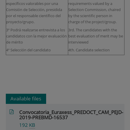
específicos valorables por una
requirements valued by a
Comisión de Selección, presidida
Selection Commission, chaired
por el responsable científico del
by the scientific person in
proyecto/grupo.
charge of the project/group.
3º Podrá realizarse entrevista a los
3rd. The candidates with the
candidatos con la mejor evaluación
best evaluation of merit may be
de mérito
interviewed
4º Selección del candidato
4th. Candidate selection
Available files
Convocatoria_Euraxess_PREDOCT_CAM_PEJD-
2019-PREBMD-16537
192
KB