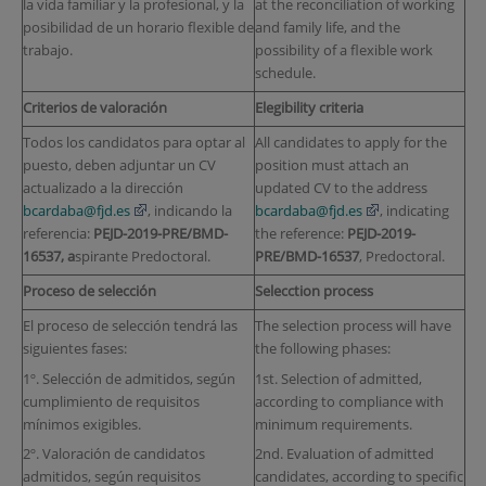
la vida familiar y la profesional, y la
at the reconciliation of working
posibilidad de un horario flexible de
and family life, and the
trabajo.
possibility of a flexible work
schedule.
Criterios de valoración
Elegibility criteria
Todos los candidatos para optar al
All candidates to apply for the
puesto, deben adjuntar un CV
position must attach an
actualizado a la dirección
updated CV to the address
bcardaba@fjd.es
, indicando la
bcardaba@fjd.es
, indicating
referencia:
PEJD-2019-PRE/BMD-
the reference:
PEJD-2019-
16537
,
a
spirante Predoctoral.
PRE/BMD-16537
, Predoctoral.
Proceso de selección
Selecction process
El proceso de selección tendrá las
The selection process will have
siguientes fases:
the following phases:
1º. Selección de admitidos, según
1st. Selection of admitted,
cumplimiento de requisitos
according to compliance with
mínimos exigibles.
minimum requirements.
2º. Valoración de candidatos
2nd. Evaluation of admitted
admitidos, según requisitos
candidates, according to specific