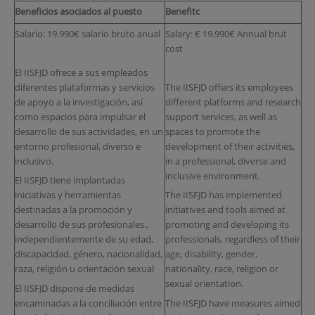
Beneficios asociados al puesto
Benefitc
Salario: 19.990€ salario bruto anual
Salary: € 19.990€ Annual brut
cost
El IISFJD ofrece a sus empleados
diferentes plataformas y servicios
The IISFJD offers its employees
de apoyo a la investigación, así
different platforms and research
como espacios para impulsar el
support services, as well as
desarrollo de sus actividades, en un
spaces to promote the
entorno profesional, diverso e
development of their activities,
inclusivo.
in a professional, diverse and
inclusive environment.
El IISFJD tiene implantadas
iniciativas y herramientas
The IISFJD has implemented
destinadas a la promoción y
initiatives and tools aimed at
desarrollo de sus profesionales.,
promoting and developing its
independientemente de su edad,
professionals, regardless of their
discapacidad, género, nacionalidad,
age, disability, gender,
raza, religión u orientación sexual
nationality, race, religion or
sexual orientation.
El IISFJD dispone de medidas
encaminadas a la conciliación entre
The IISFJD have measures aimed