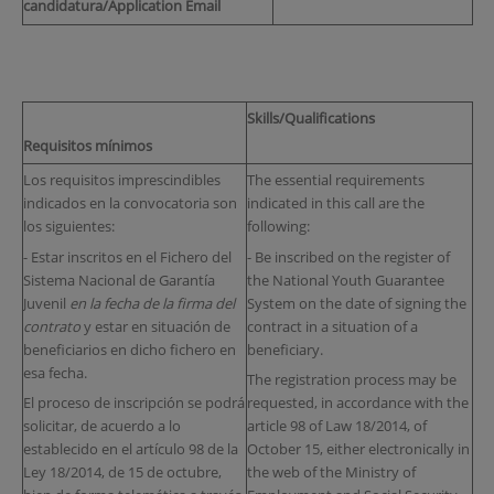
candidatura/Application Email
Skills/Qualifications
Requisitos mínimos
Los requisitos imprescindibles
The essential requirements
indicados en la convocatoria son
indicated in this call are the
los siguientes:
following:
- Estar inscritos en el Fichero del
- Be inscribed on the register of
Sistema Nacional de Garantía
the National Youth Guarantee
Juvenil
en la fecha de la firma del
System on the date of signing the
contrato
y estar en situación de
contract in a situation of a
beneficiarios en dicho fichero en
beneficiary.
esa fecha.
The registration process may be
El proceso de inscripción se podrá
requested, in accordance with the
solicitar, de acuerdo a lo
article 98 of Law 18/2014, of
establecido en el artículo 98 de la
October 15, either electronically in
Ley 18/2014, de 15 de octubre,
the web of the Ministry of