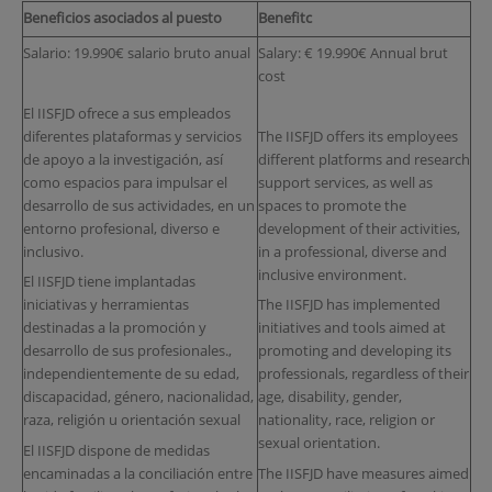
Beneficios asociados al puesto
Benefitc
Salario: 19.990€ salario bruto anual
Salary: € 19.990€ Annual brut
cost
El IISFJD ofrece a sus empleados
diferentes plataformas y servicios
The IISFJD offers its employees
de apoyo a la investigación, así
different platforms and research
como espacios para impulsar el
support services, as well as
desarrollo de sus actividades, en un
spaces to promote the
entorno profesional, diverso e
development of their activities,
inclusivo.
in a professional, diverse and
inclusive environment.
El IISFJD tiene implantadas
iniciativas y herramientas
The IISFJD has implemented
destinadas a la promoción y
initiatives and tools aimed at
desarrollo de sus profesionales.,
promoting and developing its
independientemente de su edad,
professionals, regardless of their
discapacidad, género, nacionalidad,
age, disability, gender,
raza, religión u orientación sexual
nationality, race, religion or
sexual orientation.
El IISFJD dispone de medidas
encaminadas a la conciliación entre
The IISFJD have measures aimed