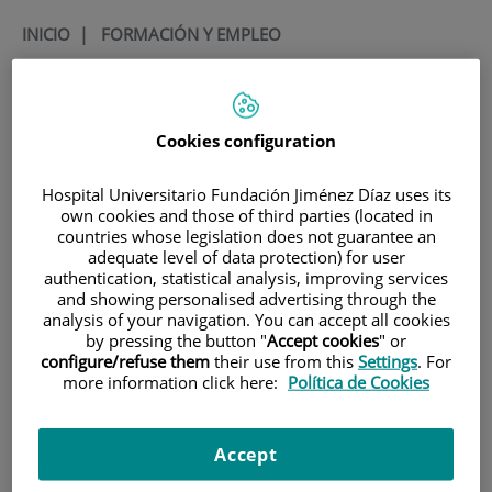
INICIO
|
FORMACIÓN Y EMPLEO
|
OFERTAS DE EMPLEO
|
CONVOCATORIA PARA CONTRATO ASOCIADO A
PEJD-2019-PRE/BMD-16537. CONTRATO PREDOCTORAL
Cookies configuration
CONVOCATORIA para
Hospital Universitario Fundación Jiménez Díaz uses its
contrato asociado a PEJD-
own cookies and those of third parties (located in
countries whose legislation does not guarantee an
2019-PRE/BMD-16537.
adequate level of data protection) for user
authentication, statistical analysis, improving services
Contrato predoctoral
and showing personalised advertising through the
analysis of your navigation. You can accept all cookies
by pressing the button "
Accept cookies
" or
Título
Title
configure/refuse them
their use from this
Settings
. For
more information click here:
Política de Cookies
Investigadores predoctorales
Predoctoral Researcher
Descripción de la oferta
Offer description
Accept
El Grupo de Inmunoalergia del
The Immunoallergy Group of
Instituto de Investigación Sanitaria
the Jiménez Díaz Foundation