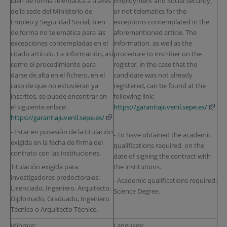
bien de forma telemática a través
Employment and Social Security,
de la sede del Ministerio de
or not telematics for the
Empleo y Seguridad Social, bien
exceptions contemplated in the
de forma no telemática para las
aforementioned article. The
excepciones contempladas en el
information, as well as the
citado artículo. La información, así
procedure to inscriber on the
como el procedimiento para
register, in the case that the
darse de alta en el fichero, en el
candidate was not already
caso de que no estuvieran ya
registered, can be found at the
inscritos, se puede encontrar en
following link:
el siguiente enlace:
https://garantiajuvenil.sepe.es/
https://garantiajuvenil.sepe.es/
- Estar en posesión de la titulación
- To have obtained the academic
exigida en la fecha de firma del
qualifications required, on the
contrato con las instituciones.
date of signing the contract with
the institutions.
Titulación exigida para
investigadores predoctorales:
- Academic qualifications required:
Licenciado, Ingeniero, Arquitecto,
Science Degree.
Diplomado, Graduado, Ingeniero
Técnico o Arquitecto Técnico.
Idiomas:
Language: