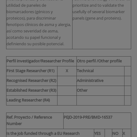
utilidad de paneles de
prioritize and to validate the
biomarcadores (génicos y
usefully of several biomarker
proteicos), para discriminar
panels (gene and proteins).
fenotipos clínicos de asma y alergia,
así como severidad de asma,
acotando su papel funcional y
definiendo su posible potencial.
Perfil investigador/Researcher Profile
Otro perfil /Other profile
First Stage Researcher (R1)
X
Technical
Recognised Researcher (R2)
Administrative
Established Researcher (R3)
Other
Leading Researcher (R4)
Ref. Proyecto / Reference
PEJD-2019-PRE/BMD-16537
Number
Is the job funded through a EU Research
YES
NO
X