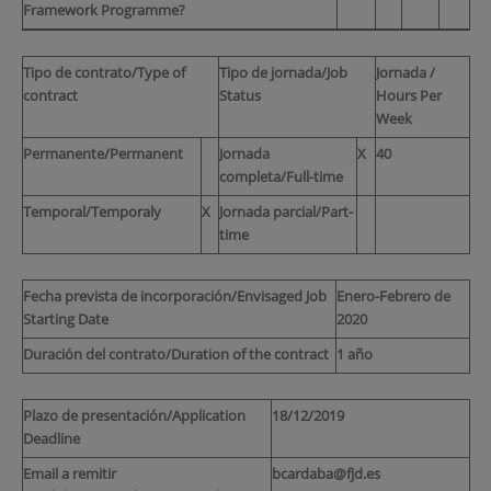
Framework Programme?
Tipo de contrato/Type of
Tipo de jornada/Job
Jornada /
contract
Status
Hours Per
Week
Permanente/Permanent
Jornada
X
40
completa/Full-time
Temporal/Temporaly
X
Jornada parcial/Part-
time
Fecha prevista de incorporación/Envisaged Job
Enero-Febrero de
Starting Date
2020
Duración del contrato/Duration of the contract
1 año
Plazo de presentación/Application
18/12/2019
Deadline
Email a remitir
bcardaba@fjd.es