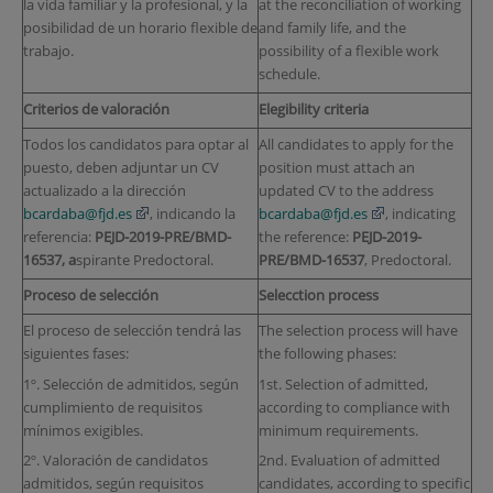
la vida familiar y la profesional, y la
at the reconciliation of working
posibilidad de un horario flexible de
and family life, and the
trabajo.
possibility of a flexible work
schedule.
Criterios de valoración
Elegibility criteria
Todos los candidatos para optar al
All candidates to apply for the
puesto, deben adjuntar un CV
position must attach an
actualizado a la dirección
updated CV to the address
bcardaba@fjd.es
, indicando la
bcardaba@fjd.es
, indicating
referencia:
PEJD-2019-PRE/BMD-
the reference:
PEJD-2019-
16537
,
a
spirante Predoctoral.
PRE/BMD-16537
, Predoctoral.
Proceso de selección
Selecction process
El proceso de selección tendrá las
The selection process will have
siguientes fases:
the following phases:
1º. Selección de admitidos, según
1st. Selection of admitted,
cumplimiento de requisitos
according to compliance with
mínimos exigibles.
minimum requirements.
2º. Valoración de candidatos
2nd. Evaluation of admitted
admitidos, según requisitos
candidates, according to specific