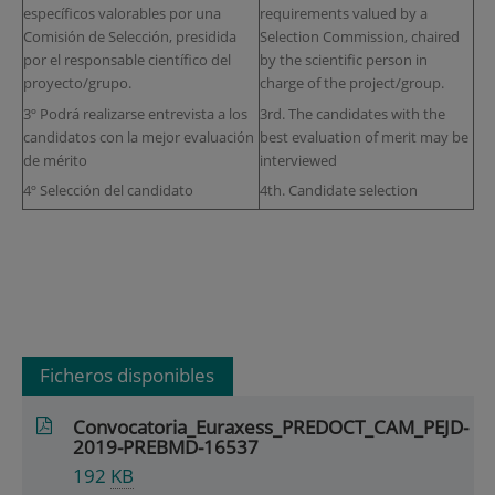
específicos valorables por una
requirements valued by a
Comisión de Selección, presidida
Selection Commission, chaired
por el responsable científico del
by the scientific person in
proyecto/grupo.
charge of the project/group.
3º Podrá realizarse entrevista a los
3rd. The candidates with the
candidatos con la mejor evaluación
best evaluation of merit may be
de mérito
interviewed
4º Selección del candidato
4th. Candidate selection
Ficheros disponibles
Convocatoria_Euraxess_PREDOCT_CAM_PEJD-
2019-PREBMD-16537
192
KB