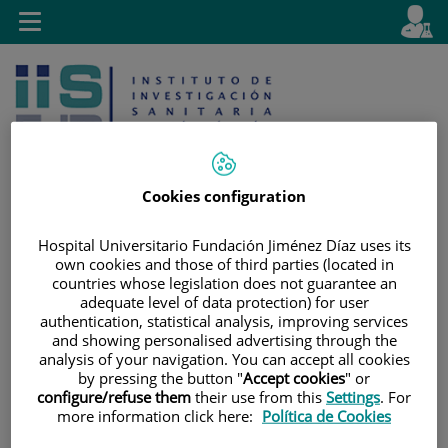
Jump to content
L
Active
Toggle
en
navigation
langu
Cookies configuration
Hospital Universitario Fundación Jiménez Díaz uses its
Jump
Language
Search
own cookies and those of third parties (located in
to
selector
countries whose legislation does not guarantee an
content
adequate level of data protection) for user
authentication, statistical analysis, improving services
and showing personalised advertising through the
analysis of your navigation. You can accept all cookies
by pressing the button "
Accept cookies
" or
configure/refuse them
their use from this
Settings
. For
more information click here:
Política de Cookies