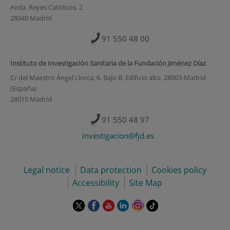
Avda. Reyes Católicos, 2
28040 Madrid
91 550 48 00
Instituto de Investigación Sanitaria de la Fundación Jiménez Díaz
C/ del Maestro Ángel Llorca, 6. Bajo B. Edificio alto. 28003-Madrid
(España)
28015 Madrid
91 550 48 97
investigacion@fjd.es
Legal notice
Data protection
Cookies policy
Accessibility
Site Map
This
This
This
This
This
Link
link
link
link
link
link
to
will
will
will
will
will
external