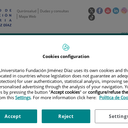
Este
Este
Este
Este
Quirónsalud
Dudas y consultas
enlace
enlace
enlace
enla
Mapa Web
Enlace
se
se
se
se
a
abrirá
abrirá
abrirá
abrir
una
Selecto
Idi
esp
en
en
en
en
aplicación
de
act
una
una
una
una
de
Actividad
Unidades
Formación y
externa.
Actual
idioma
científica
de apoyo
Empleo
ventana
ventana
ventana
vent
nueva.
nueva.
nueva.
nuev
Cookies configuration
Universitario Fundación Jiménez Díaz uses its own cookies and th
located in countries whose legislation does not guarantee an adequ
tection) for user authentication, statistical analysis, improving s
rsonalised advertising through the analysis of your navigation. Y
es by pressing the button "
Accept cookies
" or
configure/refuse th
rom this
Settings
. For more information click here:
Política de Co
ERTAS DE EMPLEO
|
CONVOCATORIA PARA CONTRATO ASOCIADO A PIC18
Accept
Reject
Setting
ara contrato asociado a PIC1