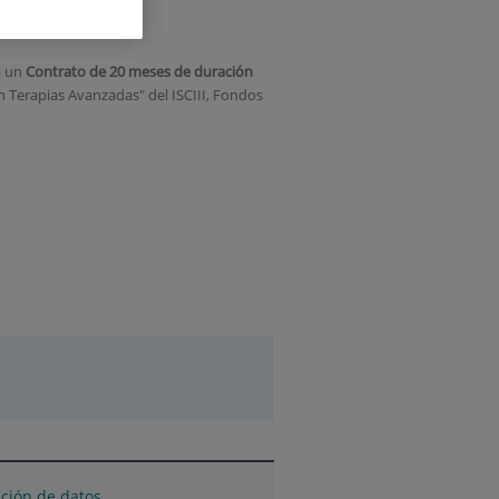
a un
Contrato de 20 meses
de duración
 Terapias Avanzadas" del ISCIII, Fondos
cción de datos