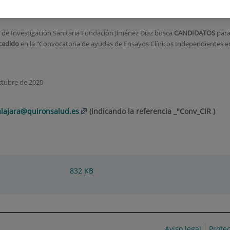
C Biomédicas
o de Investigación Sanitaria Fundación Jiménez Díaz busca
CANDIDATOS
par
ncedido
en la "Convocatoria de ayudas de Ensayos Clínicos Independientes en
octubre de 2020
lajara@quironsalud.es
(indicando la referencia _"Conv_CIR )
832
KB
Aviso legal
Prote