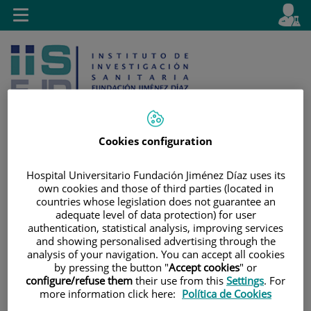
Jump to content
L
Active
Toggle
en
navigation
langu
Cookies configuration
Jump
Language
Search
Hospital Universitario Fundación Jiménez Díaz uses its
to
selector
own cookies and those of third parties (located in
countries whose legislation does not guarantee an
content
adequate level of data protection) for user
authentication, statistical analysis, improving services
and showing personalised advertising through the
analysis of your navigation. You can accept all cookies
by pressing the button "
Accept cookies
" or
configure/refuse them
their use from this
Settings
. For
more information click here:
Política de Cookies