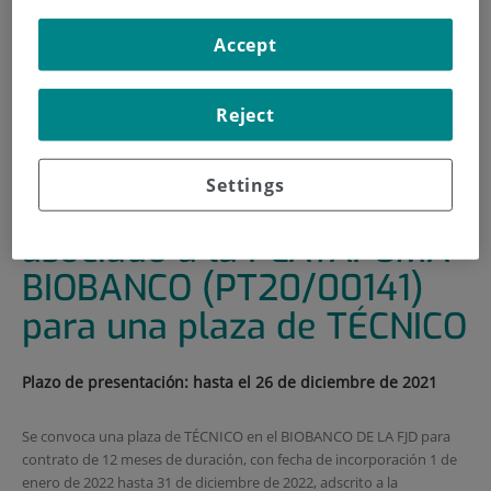
HOME
|
TRAINING AND EMPLOYMENT
Accept
|
EMPLOYMENT OFFERS
|
CONVOCATORIA DE CONTRATO ASOCIADO A LA
Reject
PLATAFOMA BIOBANCO (PT20/00141) PARA UNA PLAZA
DE TÉCNICO
Settings
Convocatoria de contrato
asociado a la PLATAFOMA
BIOBANCO (PT20/00141)
para una plaza de TÉCNICO
Plazo de presentación: hasta el 26 de diciembre de 2021
Se convoca una plaza de TÉCNICO en el BIOBANCO DE LA FJD para
contrato de 12 meses de duración, con fecha de incorporación 1 de
enero de 2022 hasta 31 de diciembre de 2022, adscrito a la