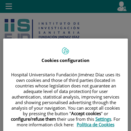
Saltar al contenido
E
Idiom
Toggle
es
navigation
activo
Cookies configuration
Saltar
Selector
Buscar
Hospital Universitario Fundación Jiménez Díaz uses its
al
de
own cookies and those of third parties (located in
contenido
idioma
countries whose legislation does not guarantee an
adequate level of data protection) for user
authentication, statistical analysis, improving services
and showing personalised advertising through the
analysis of your navigation. You can accept all cookies
by pressing the button "
Accept cookies
" or
configure/refuse them
their use from this
Settings
. For
more information click here:
Política de Cookies