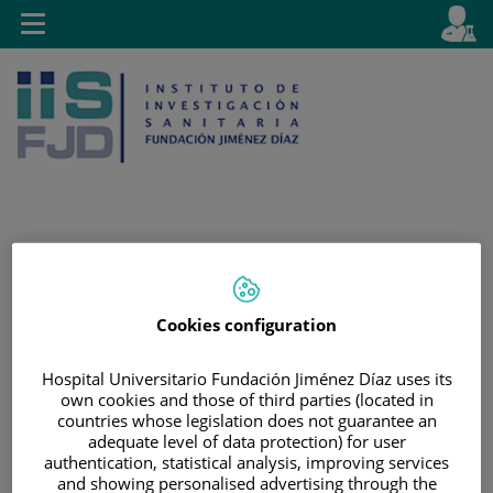
Jump to content
L
Active
Toggle
en
navigation
langu
Jump
Language
Search
to
selector
content
Cookies configuration
Hospital Universitario Fundación Jiménez Díaz uses its
own cookies and those of third parties (located in
countries whose legislation does not guarantee an
adequate level of data protection) for user
authentication, statistical analysis, improving services
and showing personalised advertising through the