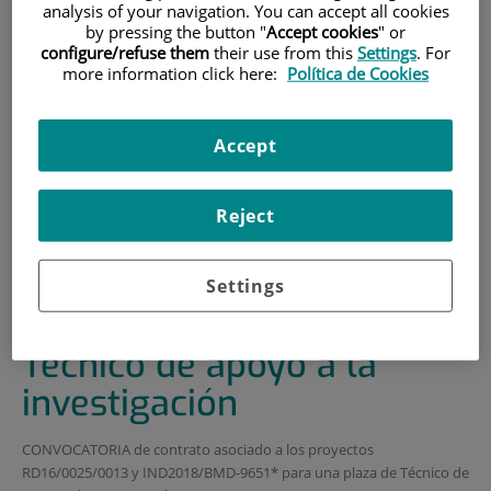
analysis of your navigation. You can accept all cookies
by pressing the button "
Accept cookies
" or
HOME
|
TRAINING AND EMPLOYMENT
configure/refuse them
their use from this
Settings
. For
|
EMPLOYMENT OFFERS
more information click here:
Política de Cookies
|
CONVOCATORIA DE CONTRATO ASOCIADO A
PROYECTO RD16/0025/0013 Y IND2018/BMD-9651 DE
Accept
TÉCNICO DE APOYO A LA INVESTIGACIÓN
CONVOCATORIA de
Reject
contrato asociado a
proyecto RD16/0025/0013
Settings
y IND2018/BMD-9651 de
Técnico de apoyo a la
investigación
CONVOCATORIA de contrato asociado a los proyectos
RD16/0025/0013 y IND2018/BMD-9651* para una plaza de Técnico de