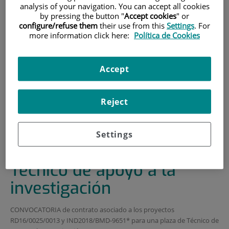
analysis of your navigation. You can accept all cookies
INICIO
|
FORMACIÓN Y EMPLEO
by pressing the button "
Accept cookies
" or
configure/refuse them
their use from this
Settings
. For
|
OFERTAS DE EMPLEO
more information click here:
Política de Cookies
|
CONVOCATORIA DE CONTRATO ASOCIADO A
PROYECTO RD16/0025/0013 Y IND2018/BMD-9651 DE
Accept
TÉCNICO DE APOYO A LA INVESTIGACIÓN
CONVOCATORIA de
Reject
contrato asociado a
proyecto RD16/0025/0013
Settings
y IND2018/BMD-9651 de
Técnico de apoyo a la
investigación
CONVOCATORIA de contrato asociado a los proyectos
RD16/0025/0013 y IND2018/BMD-9651* para una plaza de Técnico de