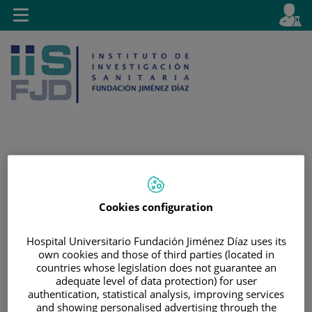
Saltar al contenido
E
Idiom
Toggle
es
navigation
activo
Saltar
Selector
Buscar
al
de
contenido
idioma
Cookies configuration
Hospital Universitario Fundación Jiménez Díaz uses its
own cookies and those of third parties (located in
countries whose legislation does not guarantee an
adequate level of data protection) for user
authentication, statistical analysis, improving services
and showing personalised advertising through the