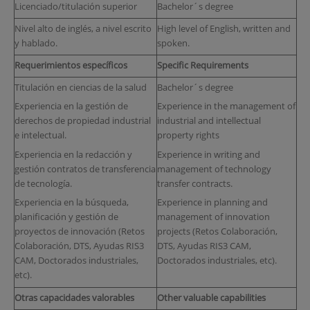
Licenciado/titulación superior
Bachelor´s degree
Nivel alto de inglés, a nivel escrito
High level of English, written and
y hablado.
spoken.
Requerimientos específicos
Specific Requirements
Titulación en ciencias de la salud
Bachelor´s degree
Experiencia en la gestión de
Experience in the management of
derechos de propiedad industrial
industrial and intellectual
e intelectual.
property rights
Experiencia en la redacción y
Experience in writing and
gestión contratos de transferencia
management of technology
de tecnología.
transfer contracts.
Experiencia en la búsqueda,
Experience in planning and
planificación y gestión de
management of innovation
proyectos de innovación (Retos
projects (Retos Colaboración,
Colaboración, DTS, Ayudas RIS3
DTS, Ayudas RIS3 CAM,
CAM, Doctorados industriales,
Doctorados industriales, etc).
etc).
Otras capacidades valorables
Other valuable capabilities