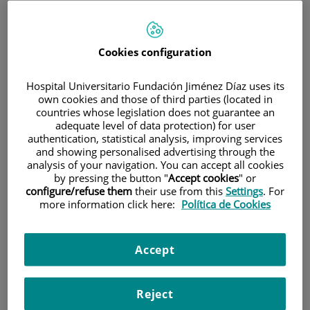
HOME
|
TRAINING AND EMPLOYMENT
|
EMPLOYMENT OFFERS
Cookies configuration
|
CONVOCATORIA PARA CONTRATO ASOCIADO A
PT17/0005/0016_TÉCNICO ESPECIALISTA INNOVACIÓN
Hospital Universitario Fundación Jiménez Díaz uses its
own cookies and those of third parties (located in
CONVOCATORIA para
countries whose legislation does not guarantee an
adequate level of data protection) for user
contrato asociado a
authentication, statistical analysis, improving services
and showing personalised advertising through the
PT17/0005/0016_Técnico
analysis of your navigation. You can accept all cookies
by pressing the button "
Accept cookies
" or
Especialista Innovación
configure/refuse them
their use from this
Settings
. For
more information click here:
Política de Cookies
Título
Title
Accept
Técnico especialista de
Innovation Specialist Technician
Innovación
Reject
Descripción de la oferta
Offer description