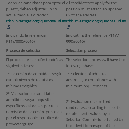
Todos los candidatos para optar al
All candidates to apply for the
puesto, deben adjuntar un CV
position must attach an updated
actualizado a la dirección
CV to the address
rrhh.investigacion@quironsalud.es
rrhh.investigacion@quironsalud.es
(indicando la referencia
(indicating the reference
PT17 /
PT17/0005/0016)
0005/0016)
Proceso de selección
Selecction process
El proceso de selección tendrá las
The selection process will have the
siguientes fases:
following phases:
1º. Selección de admitidos, según
1º. Selection of admitted,
cumplimiento de requisitos
according to compliance with
mínimos exigibles.
minimum requirements.
2º. Valoración de candidatos
admitidos, según requisitos
2º. Evaluation of admitted
específicos valorables por una
candidates, according to specific
Comisión de Selección, presidida
requirements valued by a
por el responsable científico del
Selection Commission, chaired by
proyecto/grupo.
the scientific manager of the