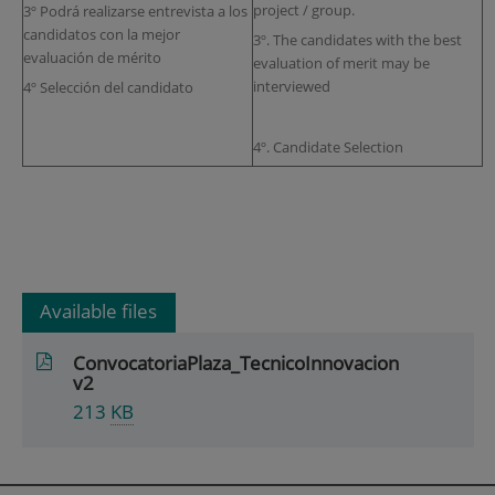
project / group.
3º Podrá realizarse entrevista a los
candidatos con la mejor
3º. The candidates with the best
evaluación de mérito
evaluation of merit may be
interviewed
4º Selección del candidato
4º. Candidate Selection
Available files
ConvocatoriaPlaza_TecnicoInnovacion
v2
213
KB