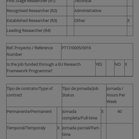
First Stage Researcher (R1)
Technical
Recognised Researcher (R2)
Administrative
Established Researcher (R3)
Other
X
Leading Researcher (R4)
Ref. Proyecto / Reference
PT17/0005/0016
Number
Is the job funded through a EU Research
YES
NO
X
Framework Programme?
Tipo de contrato/Type of
Tipo de jornada/Job
Jornada /
contract
Status
Hours Per
Week
Permanente/Permanent
Jornada
X
40
completa/Full-time
Temporal/Temporaly
X
Jornada parcial/Part-
time