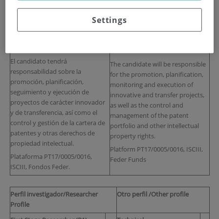
Se oferta plaza de titulado
Vacancy for a Health Science
superior en ciencias de la salud
Graduate to join the Innovation
Settings
para formar parte de la unidad de
unit of the Health Research
innovación del Instituto de
Institute.
Investigación Sanitaria.
El candidato tendrá
The candidate will be responsible
responsabilidad sobre la
for the promotion, planification,
promoción, planificación,
monitoring and execution of
seguimiento y ejecución de
innovative and transfer projects,
proyectos de carácter innovador
as well as the control and
y de transferencia, así como el
management of the patent
control y gestión de la cartera de
portfolio and other intellectual
patentes y otras derechos de
property rights.
propiedad intelectual.
Platform PT17/0005/0016, ISCIII,
Plataforma PT17/0005/0016,
Feder Funds
ISCIII, Fondos Feder.
Perfil investigador/Researcher
Otro perfil /Other profile
Profile