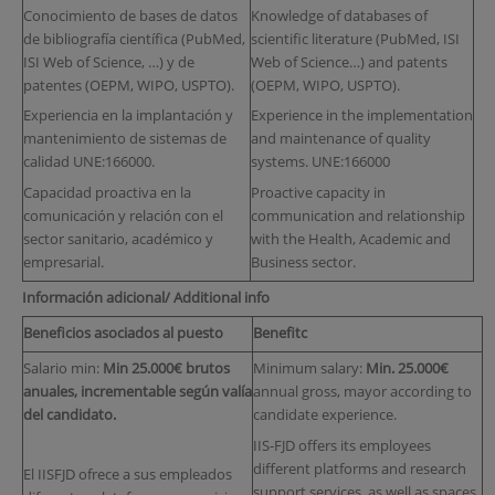
Conocimiento de bases de datos
Knowledge of databases of
de bibliografía científica (PubMed,
scientific literature (PubMed, ISI
ISI Web of Science, …) y de
Web of Science…) and patents
patentes (OEPM, WIPO, USPTO).
(OEPM, WIPO, USPTO).
Experiencia en la implantación y
Experience in the implementation
mantenimiento de sistemas de
and maintenance of quality
calidad UNE:166000.
systems. UNE:166000
Capacidad proactiva en la
Proactive capacity in
comunicación y relación con el
communication and relationship
sector sanitario, académico y
with the Health, Academic and
empresarial.
Business sector.
Información adicional/ Additional info
Beneficios asociados al puesto
Benefitc
Salario min:
Min 25.000€ brutos
Minimum salary:
Min. 25.000€
anuales, incrementable según valía
annual gross, mayor according to
del candidato.
candidate experience.
IIS-FJD offers its employees
different platforms and research
El IISFJD ofrece a sus empleados
support services, as well as spaces