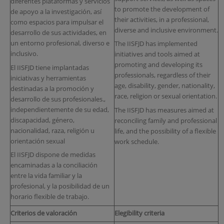
diferentes plataformas y servicios
to promote the development of
de apoyo a la investigación, así
their activities, in a professional,
como espacios para impulsar el
diverse and inclusive environment.
desarrollo de sus actividades, en
un entorno profesional, diverso e
The IISFJD has implemented
inclusivo.
initiatives and tools aimed at
promoting and developing its
El IISFJD tiene implantadas
professionals, regardless of their
iniciativas y herramientas
age, disability, gender, nationality,
destinadas a la promoción y
race, religion or sexual orientation.
desarrollo de sus profesionales.,
independientemente de su edad,
The IISFJD has measures aimed at
discapacidad, género,
reconciling family and professional
nacionalidad, raza, religión u
life, and the possibility of a flexible
orientación sexual
work schedule.
El IISFJD dispone de medidas
encaminadas a la conciliación
entre la vida familiar y la
profesional, y la posibilidad de un
horario flexible de trabajo.
Criterios de valoración
Elegibility criteria