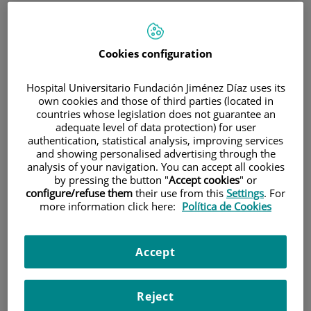
INICIO
|
FORMACIÓN Y EMPLEO
|
OFERTAS DE EMPLEO
Cookies configuration
|
CONVOCATORIA PARA CONTRATO ASOCIADO A
PT17/0005/0016_TÉCNICO ESPECIALISTA INNOVACIÓN
Hospital Universitario Fundación Jiménez Díaz uses its
own cookies and those of third parties (located in
CONVOCATORIA para
countries whose legislation does not guarantee an
adequate level of data protection) for user
contrato asociado a
authentication, statistical analysis, improving services
and showing personalised advertising through the
PT17/0005/0016_Técnico
analysis of your navigation. You can accept all cookies
by pressing the button "
Accept cookies
" or
Especialista Innovación
configure/refuse them
their use from this
Settings
. For
more information click here:
Política de Cookies
Título
Title
Accept
Técnico especialista de
Innovation Specialist Technician
Innovación
Reject
Descripción de la oferta
Offer description