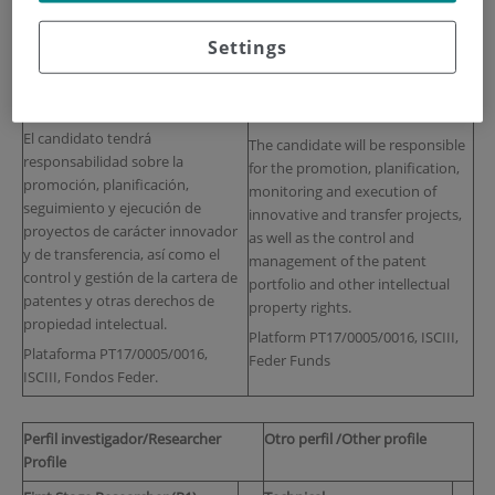
Se oferta plaza de titulado
Vacancy for a Health Science
superior en ciencias de la salud
Graduate to join the Innovation
Settings
para formar parte de la unidad de
unit of the Health Research
innovación del Instituto de
Institute.
Investigación Sanitaria.
El candidato tendrá
The candidate will be responsible
responsabilidad sobre la
for the promotion, planification,
promoción, planificación,
monitoring and execution of
seguimiento y ejecución de
innovative and transfer projects,
proyectos de carácter innovador
as well as the control and
y de transferencia, así como el
management of the patent
control y gestión de la cartera de
portfolio and other intellectual
patentes y otras derechos de
property rights.
propiedad intelectual.
Platform PT17/0005/0016, ISCIII,
Plataforma PT17/0005/0016,
Feder Funds
ISCIII, Fondos Feder.
Perfil investigador/Researcher
Otro perfil /Other profile
Profile