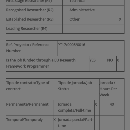
First Stage Researcher (R1)
Technical
Recognised Researcher (R2)
Administrative
Established Researcher (R3)
Other
X
Leading Researcher (R4)
Ref. Proyecto / Reference
PT17/0005/0016
Number
Is the job funded through a EU Research
YES
NO
X
Framework Programme?
Tipo de contrato/Type of
Tipo de jornada/Job
Jornada /
contract
Status
Hours Per
Week
Permanente/Permanent
Jornada
X
40
completa/Full-time
Temporal/Temporaly
X
Jornada parcial/Part-
time