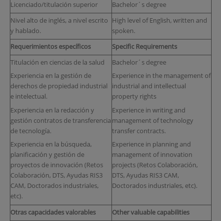
Licenciado/titulación superior
Bachelor´s degree
Nivel alto de inglés, a nivel escrito
High level of English, written and
y hablado.
spoken.
Requerimientos específicos
Specific Requirements
Titulación en ciencias de la salud
Bachelor´s degree
Experiencia en la gestión de
Experience in the management of
derechos de propiedad industrial
industrial and intellectual
e intelectual.
property rights
Experiencia en la redacción y
Experience in writing and
gestión contratos de transferencia
management of technology
de tecnología.
transfer contracts.
Experiencia en la búsqueda,
Experience in planning and
planificación y gestión de
management of innovation
proyectos de innovación (Retos
projects (Retos Colaboración,
Colaboración, DTS, Ayudas RIS3
DTS, Ayudas RIS3 CAM,
CAM, Doctorados industriales,
Doctorados industriales, etc).
etc).
Otras capacidades valorables
Other valuable capabilities