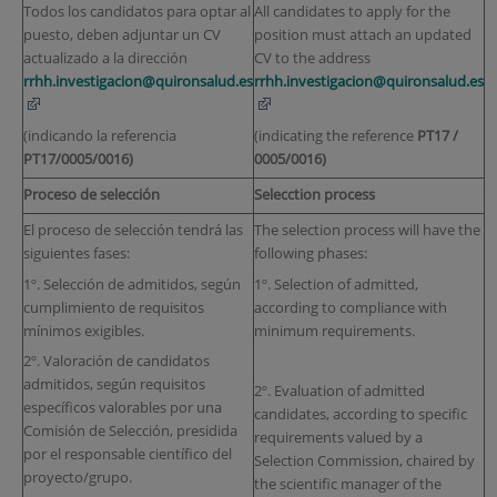
Todos los candidatos para optar al
All candidates to apply for the
puesto, deben adjuntar un CV
position must attach an updated
actualizado a la dirección
CV to the address
rrhh.investigacion@quironsalud.es
rrhh.investigacion@quironsalud.es
(indicando la referencia
(indicating the reference
PT17 /
PT17/0005/0016)
0005/0016)
Proceso de selección
Selecction process
El proceso de selección tendrá las
The selection process will have the
siguientes fases:
following phases:
1º. Selección de admitidos, según
1º. Selection of admitted,
cumplimiento de requisitos
according to compliance with
mínimos exigibles.
minimum requirements.
2º. Valoración de candidatos
admitidos, según requisitos
2º. Evaluation of admitted
específicos valorables por una
candidates, according to specific
Comisión de Selección, presidida
requirements valued by a
por el responsable científico del
Selection Commission, chaired by
proyecto/grupo.
the scientific manager of the