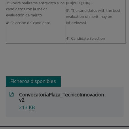
project / group.
3º Podrá realizarse entrevista a los
candidatos con la mejor
3º. The candidates with the best
evaluación de mérito
evaluation of merit may be
interviewed
4º Selección del candidato
4º. Candidate Selection
Ficheros disponibles
ConvocatoriaPlaza_TecnicoInnovacion
v2
213
KB