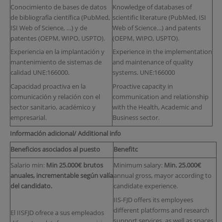
Conocimiento de bases de datos
Knowledge of databases of
de bibliografía científica (PubMed,
scientific literature (PubMed, ISI
ISI Web of Science, …) y de
Web of Science…) and patents
patentes (OEPM, WIPO, USPTO).
(OEPM, WIPO, USPTO).
Experiencia en la implantación y
Experience in the implementation
mantenimiento de sistemas de
and maintenance of quality
calidad UNE:166000.
systems. UNE:166000
Capacidad proactiva en la
Proactive capacity in
comunicación y relación con el
communication and relationship
sector sanitario, académico y
with the Health, Academic and
empresarial.
Business sector.
Información adicional/ Additional info
Beneficios asociados al puesto
Benefitc
Salario min:
Min 25.000€ brutos
Minimum salary:
Min. 25.000€
anuales, incrementable según valía
annual gross, mayor according to
del candidato.
candidate experience.
IIS-FJD offers its employees
different platforms and research
El IISFJD ofrece a sus empleados
support services, as well as spaces