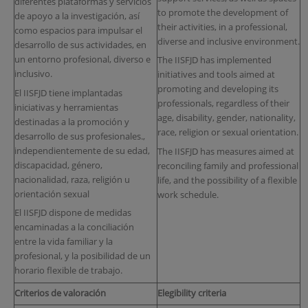
diferentes plataformas y servicios
to promote the development of
de apoyo a la investigación, así
their activities, in a professional,
como espacios para impulsar el
diverse and inclusive environment.
desarrollo de sus actividades, en
un entorno profesional, diverso e
The IISFJD has implemented
inclusivo.
initiatives and tools aimed at
promoting and developing its
El IISFJD tiene implantadas
professionals, regardless of their
iniciativas y herramientas
age, disability, gender, nationality,
destinadas a la promoción y
race, religion or sexual orientation.
desarrollo de sus profesionales.,
independientemente de su edad,
The IISFJD has measures aimed at
discapacidad, género,
reconciling family and professional
nacionalidad, raza, religión u
life, and the possibility of a flexible
orientación sexual
work schedule.
El IISFJD dispone de medidas
encaminadas a la conciliación
entre la vida familiar y la
profesional, y la posibilidad de un
horario flexible de trabajo.
Criterios de valoración
Elegibility criteria