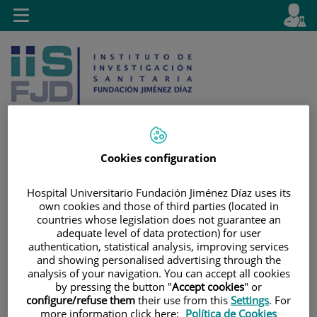
Jump to content
L
Active
Toggle
en
navigation
langu
Cookies configuration
Jump
Language
Search
to
selector
Hospital Universitario Fundación Jiménez Díaz uses its
own cookies and those of third parties (located in
content
countries whose legislation does not guarantee an
adequate level of data protection) for user
authentication, statistical analysis, improving services
and showing personalised advertising through the
analysis of your navigation. You can accept all cookies
by pressing the button "
Accept cookies
" or
configure/refuse them
their use from this
Settings
. For
more information click here:
Política de Cookies