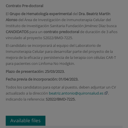
Contrato Pre-doctoral
El
Grupo de Hematología experimental
del
Dra. Beatriz Martín
Alonso
del Área de Investigación de Inmunoterapia Celular del
Instituto de Investigación Sanitaria Fundación Jiménez Díaz busca
CANDIDATOS
para un
contrato predoctoral
de duración de 3 años
vinculado al proyecto S
2022/BMD-7225.
El candidato se incorporará al equipo del Laboratorio de
Inmunoterapia Celular para desarrollar parte del proyecto de la
mejora de la eficacia y persistencia de la terapia con células CAR-T
para pacientes con Linfoma No Hodgkin.
Plazo de presentación: 25/03/2023.
Fecha previa de incorporación: 01/04/2023.
Todos los candidatos para optar al puesto, deben adjuntar un CV
actualizado a la dirección
beatriz.antonio@quironsalud.es
,
indicando la referencia:
S
2
022/BMD-7225.
Available files