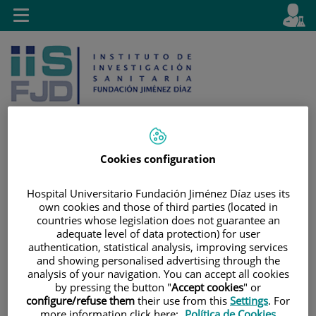
Saltar al contenido
E
Idiom
Toggle
es
navigation
activo
Cookies configuration
Saltar
Selector
Buscar
al
de
Hospital Universitario Fundación Jiménez Díaz uses its
contenido
idioma
own cookies and those of third parties (located in
countries whose legislation does not guarantee an
adequate level of data protection) for user
authentication, statistical analysis, improving services
and showing personalised advertising through the
analysis of your navigation. You can accept all cookies
by pressing the button "
Accept cookies
" or
configure/refuse them
their use from this
Settings
. For
more information click here:
Política de Cookies