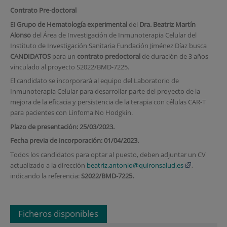
Contrato Pre-doctoral
El
Grupo de Hematología experimental
del
Dra. Beatriz Martín
Alonso
del Área de Investigación de Inmunoterapia Celular del
Instituto de Investigación Sanitaria Fundación Jiménez Díaz busca
CANDIDATOS
para un
contrato predoctoral
de duración de 3 años
vinculado al proyecto S
2022/BMD-7225.
El candidato se incorporará al equipo del Laboratorio de
Inmunoterapia Celular para desarrollar parte del proyecto de la
mejora de la eficacia y persistencia de la terapia con células CAR-T
para pacientes con Linfoma No Hodgkin.
Plazo de presentación: 25/03/2023.
Fecha previa de incorporación: 01/04/2023.
Todos los candidatos para optar al puesto, deben adjuntar un CV
actualizado a la dirección
beatriz.antonio@quironsalud.es
,
indicando la referencia:
S
2
022/BMD-7225.
Ficheros disponibles