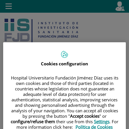
Jump to content
L
Active
Toggle
en
navigation
langu
Cookies configuration
Jump
Language
Search
Hospital Universitario Fundación Jiménez Díaz uses its
to
selector
own cookies and those of third parties (located in
content
countries whose legislation does not guarantee an
adequate level of data protection) for user
authentication, statistical analysis, improving services
and showing personalised advertising through the
analysis of your navigation. You can accept all cookies
by pressing the button "
Accept cookies
" or
configure/refuse them
their use from this
Settings
. For
more information click here:
Política de Cookies