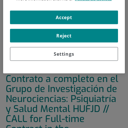
INICIO
|
FORMACIÓN Y EMPLEO
Accept
|
OFERTAS DE EMPLEO
|
CONVOCATORIA DE CONTRATO A COMPLETO EN EL
GRUPO DE INVESTIGACIÓN DE NEUROCIENCIAS:
Reject
PSIQUIATRÍA Y SALUD MENTAL HUFJD // CALL FOR FULL-
TIME CONTRACT IN THE NEUROSCIENCES RESEARCH
GROUP: PSYCHIATRY AND MENTAL HEALTH HUFJD
Settings
CONVOCATORIA de
Contrato a completo en el
Grupo de Investigación de
Neurociencias: Psiquiatría
y Salud Mental HUFJD //
CALL for Full-time