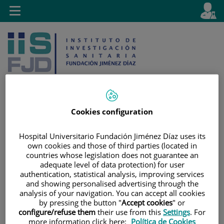
Saltar al contenido
E
Idiom
Toggle
es
navigation
activo
Cookies configuration
Saltar
Selector
Buscar
al
de
Hospital Universitario Fundación Jiménez Díaz uses its
own cookies and those of third parties (located in
contenido
idioma
countries whose legislation does not guarantee an
adequate level of data protection) for user
authentication, statistical analysis, improving services
and showing personalised advertising through the
analysis of your navigation. You can accept all cookies
by pressing the button "
Accept cookies
" or
configure/refuse them
their use from this
Settings
. For
more information click here:
Política de Cookies