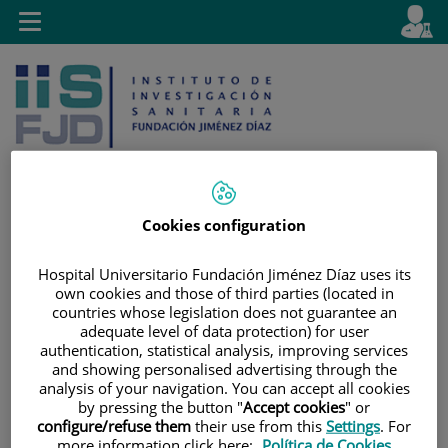
Jump to content
L
Active
Toggle
en
navigation
langu
Cookies configuration
Jump
Language
Search
to
selector
Hospital Universitario Fundación Jiménez Díaz uses its
content
own cookies and those of third parties (located in
countries whose legislation does not guarantee an
adequate level of data protection) for user
authentication, statistical analysis, improving services
and showing personalised advertising through the
analysis of your navigation. You can accept all cookies
by pressing the button "
Accept cookies
" or
configure/refuse them
their use from this
Settings
. For
more information click here:
Política de Cookies