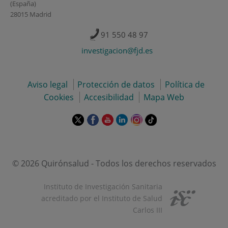
(España)
28015 Madrid
91 550 48 97
investigacion@fjd.es
Aviso legal
Protección de datos
Política de
Cookies
Accesibilidad
Mapa Web
Este
Este
Este
Este
Este
Enlace
enlace
enlace
enlace
enlace
enlace
a
se
se
se
se
se
una
abrirá
abrirá
abrirá
abrirá
abrirá
aplicación
en
en
en
en
en
externa.
© 2026 Quirónsalud - Todos los derechos reservados
una
una
una
una
una
ventana
ventana
ventana
ventana
ventana
Instituto de Investigación Sanitaria
nueva.
nueva.
nueva.
nueva.
nueva.
acreditado por el Instituto de Salud
Carlos III