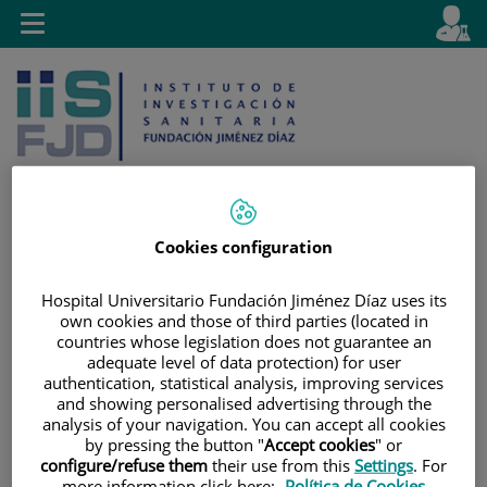
Saltar al contenido
E
Idiom
Toggle
es
navigation
activo
Cookies configuration
Saltar
Selector
Buscar
al
de
Hospital Universitario Fundación Jiménez Díaz uses its
contenido
idioma
own cookies and those of third parties (located in
countries whose legislation does not guarantee an
adequate level of data protection) for user
authentication, statistical analysis, improving services
and showing personalised advertising through the
analysis of your navigation. You can accept all cookies
by pressing the button "
Accept cookies
" or
configure/refuse them
their use from this
Settings
. For
more information click here:
Política de Cookies