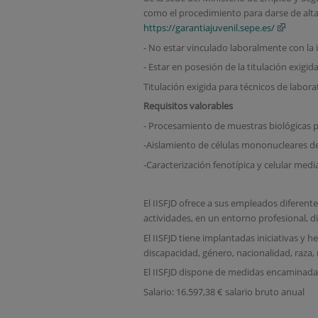
como el procedimiento para darse de alta e
https://garantiajuvenil.sepe.es/
- No estar vinculado laboralmente con la 
- Estar en posesión de la titulación exigid
Titulación exigida para técnicos de labora
Requisitos valorables
- Procesamiento de muestras biológicas p
-Aislamiento de células mononucleares de 
-Caracterización fenotípica y celular medi
El IISFJD ofrece a sus empleados diferente
actividades, en un entorno profesional, di
El IISFJD tiene implantadas iniciativas y
discapacidad, género, nacionalidad, raza, 
El IISFJD dispone de medidas encaminadas a 
Salario: 16.597,38 € salario bruto anual