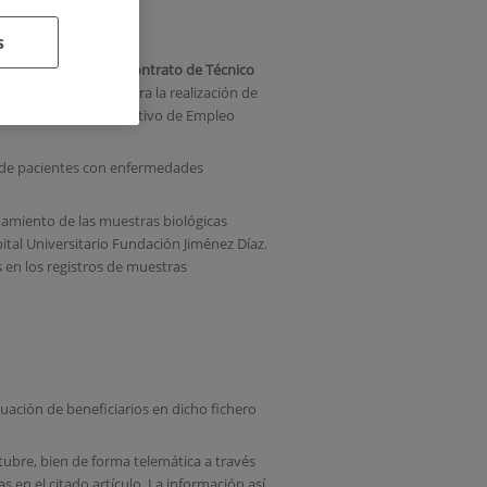
s
NDIDATOS
para un
Contrato de Técnico
ocatoria de ayudas para la realización de
vés del Programa Operativo de Empleo
s de pacientes con enfermedades
namiento de las muestras biológicas
tal Universitario Fundación Jiménez Díaz.
 en los registros de muestras
tuación de beneficiarios en dicho fichero
ctubre, bien de forma telemática a través
 en el citado artículo. La información así