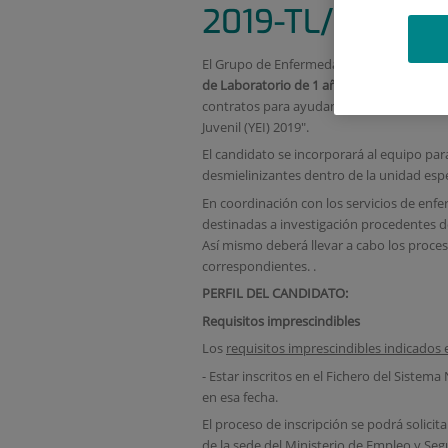
2019-TL/BMD-1
El Grupo de Enfermedades Desmielinizante
de Laboratorio de 1 año y medio de dura
contratos para ayudantes de investigació
Juvenil (YEI) 2019".
El candidato se incorporará al equipo pa
desmielinizantes dentro de la unidad espe
En coordinación con los servicios de enf
destinadas a investigación procedentes d
Así mismo deberá llevar a cabo los proces
correspondientes. .
PERFIL DEL CANDIDATO:
Requisitos imprescindibles
Los
requisitos imprescindibles indicados 
- Estar inscritos en el Fichero del Sistema
en esa fecha.
El proceso de inscripción se podrá solicit
de la sede del Ministerio de Empleo y Seg