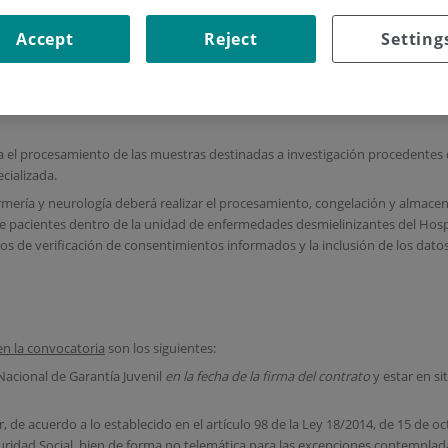
4472
Accept
Reject
Setting
s del Instituto de Investigación Sanitaria Fundación Jiménez Díaz busca
CA
ción vinculado al expediente PEJ-2019-TL/BMD-14472 concedido
en la "Conv
n y técnicos de laboratorio cofinanciadas por Fondo Social Europeo, a tra
ra el procesamiento de las muestras destinadas a investigación procedente
cializada.
ermería y neurología deberá realizar el procesamiento, congelación y almace
e pacientes dentro de la unidad de enfermedades desmielinizantes del Hospi
os de verificación de consentimientos informados y la inclusión de los datos
en la convocatoria
son los siguientes:
 Nacional de Garantía Juvenil
en la fecha de la firma del contrato
y estar en si
ar, de acuerdo a lo establecido en el artículo 98 de la Ley 18/2014, de 15 de o
uridad Social, bien de forma no telemática para las excepciones contempladas