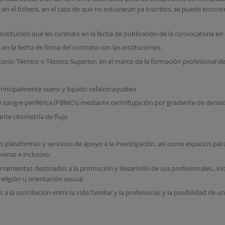
n el fichero, en el caso de que no estuvieran ya inscritos, se puede encontr
institución que les contrate en la fecha de publicación de la convocatoria e
a en la fecha de firma del contrato con las instituciones.
torio: Técnico o Técnico Superior, en el marco de la formación profesional d
rincipalmente suero y líquido cefalorraquídeo
sangre periférica (PBMCs) mediante centrifugación por gradiente de densida
ante citometría de flujo
s plataformas y servicios de apoyo a la investigación, así como espacios par
verso e inclusivo.
 herramientas destinadas a la promoción y desarrollo de sus profesionales.,
religión u orientación sexual
la conciliación entre la vida familiar y la profesional, y la posibilidad de un