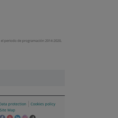
a el periodo de programación 2014-2020,
Data protection
Cookies policy
Site Map
his
This
This
This
This
Link