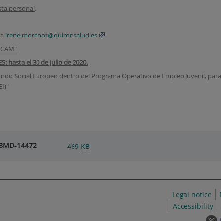
sta personal
.
 a
irene.morenot@quironsalud.es
o CAM"
hasta el 30 de julio de 2020.
Fondo Social Europeo dentro del Programa Operativo de Empleo Juvenil, par
EI)"
LBMD-14472
469
KB
Legal notice
Accessibility
T