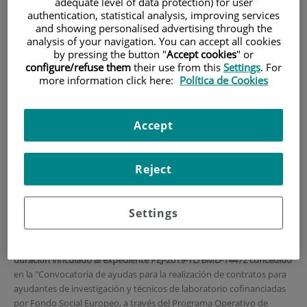
adequate level of data protection) for user
authentication, statistical analysis, improving services
INICIO
|
FORMACIÓN Y EMPLEO
and showing personalised advertising through the
analysis of your navigation. You can accept all cookies
|
OFERTAS DE EMPLEO
by pressing the button "
Accept cookies
" or
|
CONVOCATORIA DE UNA PLAZA DE TÉCNICO DE
configure/refuse them
their use from this
Settings
. For
LABORATORIO PEJ-2019-TL/BMD-14472
more information click here:
Política de Cookies
CONVOCATORIA de una
Accept
plaza de Técnico de
Laboratorio PEJ-2019-
Reject
TL/BMD-14472
Settings
El Grupo de Enfermedades Desmielinizantes del Instituto de
Investigación Sanitaria Fundación Jiménez Díaz busca
CANDIDATOS
para un
Contrato de Técnico de Laboratorio de 1 año y medio de
duración vinculado al expediente PEJ-2019-TL/BMD-14472 concedido
en la "Convocatoria de ayudas para la realización de contratos para
ayudantes de investigación y técnicos de laboratorio cofinanciadas
por Fondo Social Europeo, a través del Programa Operativo de