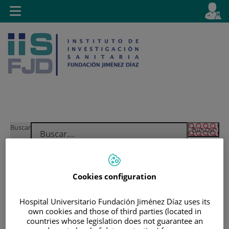
Saltar al contenido
E
Idiom
Toggle
es
navigation
activo
Saltar
Selector
Buscar
al
de
contenido
idioma
Cookies configuration
Hospital Universitario Fundación Jiménez Díaz uses its
own cookies and those of third parties (located in
countries whose legislation does not guarantee an