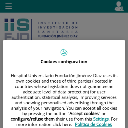
Jump to content
L
Active
Toggle
en
navigation
langu
Cookies configuration
Jump
Language
Search
Hospital Universitario Fundación Jiménez Díaz uses its
to
selector
own cookies and those of third parties (located in
content
countries whose legislation does not guarantee an
adequate level of data protection) for user
authentication, statistical analysis, improving services
and showing personalised advertising through the
analysis of your navigation. You can accept all cookies
by pressing the button "
Accept cookies
" or
configure/refuse them
their use from this
Settings
. For
more information click here:
Política de Cookies