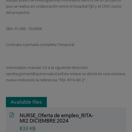
equipo joven de investigadores motivados dentro de un proyecto
que se realiza en colaboración entre el hospital FJD y el CNIC (socio
del proyecto).
SBA: 31.000 - 33.000€
Contrato a jornada completa Temporal
Interesados mandar CV a la siguiente dirección:
sandra.gomezt@quironsalud.esEste enlace se abrirá en una ventana
nueva indicando la referencia "FJD- RITA-MI 2".
Available files
NURSE_Oferta de empleo_RITA-
MI2 DICIEMBRE 2024
833
KB