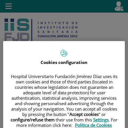
Saltar al contenido
E
Idiom
Toggle
es
navigation
activo
Cookies configuration
Saltar
Selector
Buscar
Hospital Universitario Fundación Jiménez Díaz uses its
al
de
own cookies and those of third parties (located in
contenido
idioma
countries whose legislation does not guarantee an
adequate level of data protection) for user
authentication, statistical analysis, improving services
and showing personalised advertising through the
analysis of your navigation. You can accept all cookies
by pressing the button "
Accept cookies
" or
configure/refuse them
their use from this
Settings
. For
more information click here:
Política de Cookies