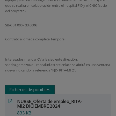
equipo joven de investigadores motivados dentro de un proyecto
que se realiza en colaboración entre el hospital FJD y el CNIC (socio
del proyecto).
SBA: 31.000 - 33.000€
Contrato a jornada completa Temporal
Interesados mandar CV a la siguiente dirección:
sandra.gomezt@quironsalud.esEste enlace se abrirá en una ventana
nueva indicando la referencia "FJD- RITA-MI 2".
Ficheros disponibles
NURSE_Oferta de empleo_RITA-
MI2 DICIEMBRE 2024
833
KB