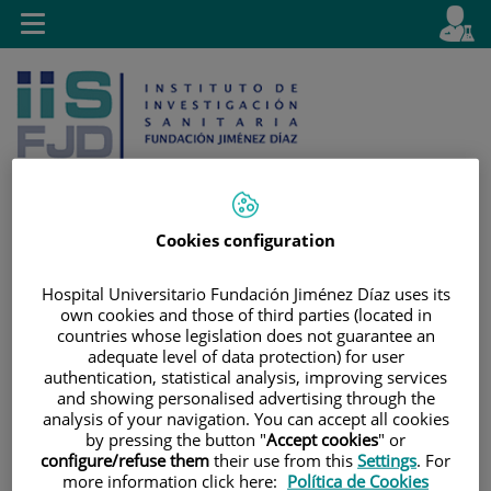
Jump to content
L
Active
Toggle
en
navigation
langu
Cookies configuration
Jump
Language
Search
Hospital Universitario Fundación Jiménez Díaz uses its
to
selector
own cookies and those of third parties (located in
content
countries whose legislation does not guarantee an
adequate level of data protection) for user
authentication, statistical analysis, improving services
and showing personalised advertising through the
analysis of your navigation. You can accept all cookies
by pressing the button "
Accept cookies
" or
configure/refuse them
their use from this
Settings
. For
more information click here:
Política de Cookies