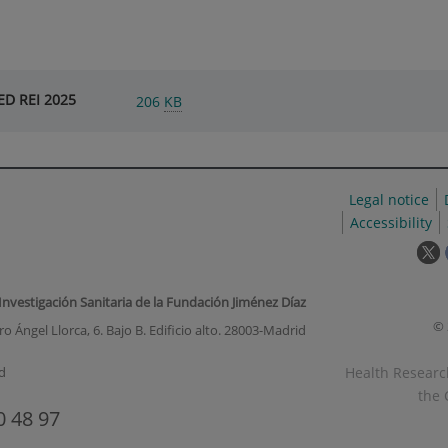
ED REI 2025
206
KB
Legal notice
Accessibility
T
l
w
 Investigación Sanitaria de la Fundación Jiménez Díaz
o
© 
o Ángel Llorca, 6. Bajo B. Edificio alto. 28003-Madrid
i
a
Health Research
d
p
the 
u
0 48 97
w