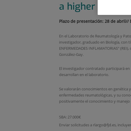
a higher degree 
Plazo de presentación: 28 de abril// 
En el Laboratorio de Reumatología y Patol
investigador, graduado en Biología, con t
ENFERMEDADES INFLAMATORIAS" (REI), del p
González-Gay.
El investigador contratado participará en 
desarrollan en el laboratorio.
Se valorarán conocimientos en genética y 
enfermedades reumatológicas, y su conoci
positivamente el conocimiento y manejo 
SBA: 27.000€
Enviar solicitudes a rlargo@fjd.es, inclu