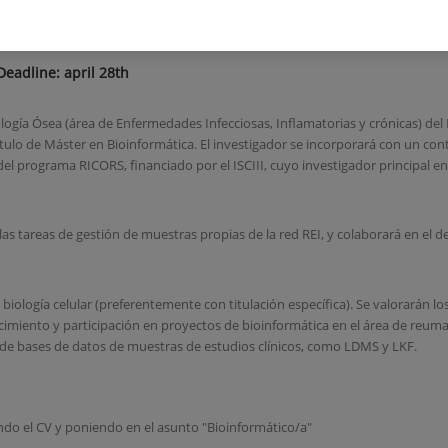
in bioinformatics
Deadline: april 28th
ogía Ósea (área de Enfermedades Infecciosas, Inflamatorias y crónicas) del
ítulo de Máster en Bioinformática. El investigador se incorporará con un con
rograma RICORS, financiado por el ISCIII, cuyo investigador principal en n
las tareas de gestión de muestras propias de la red REI, y colaborará en el d
biología celular (preferentemente con titulación específica). Se valorarán l
miento y participación en proyectos de bioinformática en el área de reum
de bases de datos de muestras de estudios clínicos, como LDMS y LKF.
yendo el CV y poniendo en el asunto "Bioinformático/a"