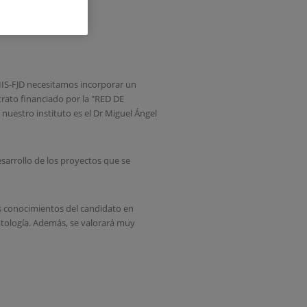
 IIS-FJD necesitamos incorporar un
trato financiado por la "RED DE
uestro instituto es el Dr Miguel Ángel
esarrollo de los proyectos que se
os conocimientos del candidato en
atología. Además, se valorará muy