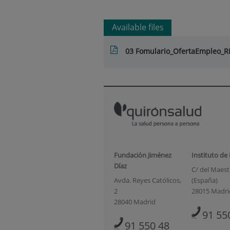
Available files
03 Fomulario_OfertaEmpleo_R
Fundación Jiménez
Instituto de
Díaz
C/ del Maestr
Avda. Reyes Católicos,
(España)
2
28015 Madri
28040 Madrid
91 55
91 550 48