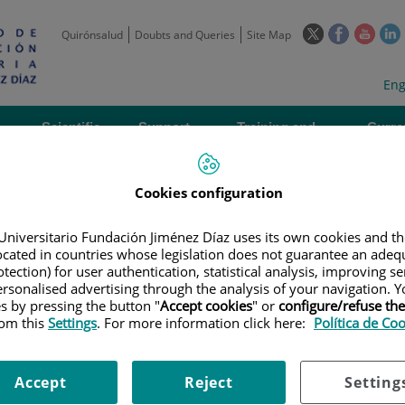
This
This
This
Quirónsalud
Doubts and Queries
Site Map
link
link
link
l
will
will
will
w
Langua
Act
Eng
open
open
open
selecto
lan
in
in
in
i
a
a
a
Scientific
Support
Training and
Curre
Activity
Units
Employment
event
pop-
pop-
pop-
up
up
up
window.
window.
wind
Cookies configuration
Universitario Fundación Jiménez Díaz uses its own cookies and th
located in countries whose legislation does not guarantee an adequ
tection) for user authentication, statistical analysis, improving s
rsonalised advertising through the analysis of your navigation. Y
es by pressing the button "
Accept cookies
" or
configure/refuse th
|
EMPLOYMENT OFFERS
|
TÉCNICO TITULADO SUPERIOR EN BIOINFOR
rom this
Settings
. For more information click here:
Política de Co
Accept
Reject
Setting
 superior en bioinformática //